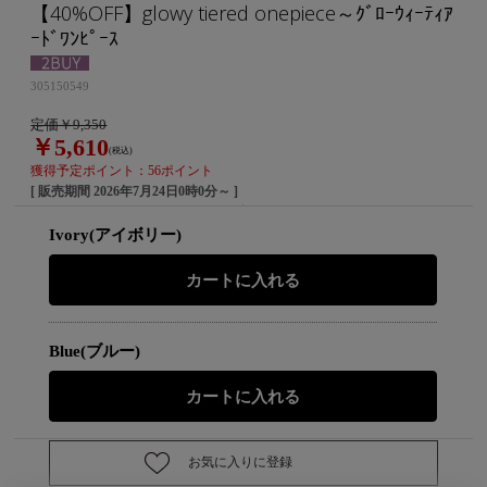
【40%OFF】glowy tiered onepiece～ｸﾞﾛｰｳｨｰﾃｨｱ
ｰﾄﾞﾜﾝﾋﾟｰｽ
305150549
定価￥9,350
￥5,610
(税込)
獲得予定ポイント：56ポイント
[ 販売期間
2026年7月24日0時0分
～ ]
Ivory(アイボリー)
Blue(ブルー)
お気に入りに登録