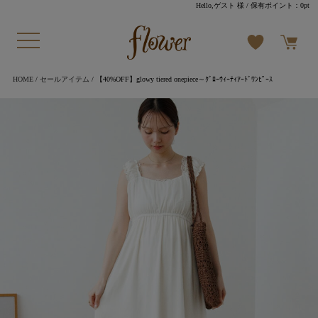
Hello,ゲスト 様
/ 保有ポイント：
0pt
HOME
/
セールアイテム
/ 【40%OFF】glowy tiered onepiece～ｸﾞﾛｰｳｨｰﾃｨｱｰﾄﾞﾜﾝﾋﾟｰｽ