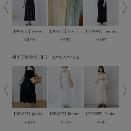
【50%OFF】feminine dot rompers～ﾌｪﾐﾆﾝﾄﾞｯﾄﾛﾝﾊﾟｰｽ
【30%OFF】feminine cami onepiece～ﾌｪﾐﾆﾝｷｬﾐﾜﾝﾋﾟｰｽ
【40%OFF】flower shower onepiece～ﾌﾗﾜｰｼｬﾜｰﾜﾝﾋﾟｰｽ
【30%OFF】side ribbon onepiece～ｻｲﾄﾞﾘﾎﾞﾝﾜﾝﾋﾟｰｽ
￥4,950
￥5,940
￥6,930
RECOMMEND
オススメアイテム
【60%OFF】bloom lace onepiece～ﾌﾞﾙｰﾑﾚｰｽﾜﾝﾋﾟｰｽ
【30%OFF】frill tiered onepiece～ﾌﾘﾙﾃｨｱｰﾄﾞﾜﾝﾋﾟｰｽ
【40%OFF】flower shower onepiece～ﾌﾗﾜｰｼｬﾜｰﾜﾝﾋﾟｰｽ
【60%OFF】gingham ribbon onepiece～ｷﾞﾝｶﾞﾑﾘﾎﾞﾝﾜﾝﾋﾟｰｽ
￥3,564
￥6,930
￥3,960