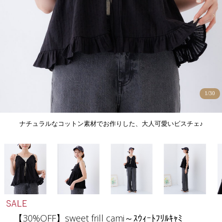
1
/
30
ナチュラルなコットン素材でお作りした、大人可愛いビスチェ♪
【30%OFF】sweet frill cami～ｽｳｨｰﾄﾌﾘﾙｷｬﾐ