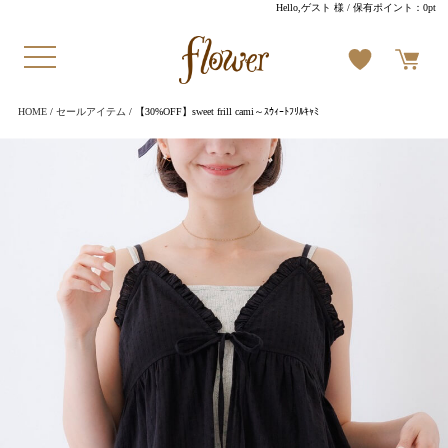
Hello,ゲスト 様
/ 保有ポイント：
0pt
HOME
/
セールアイテム
/ 【30%OFF】sweet frill cami～ｽｳｨｰﾄﾌﾘﾙｷｬﾐ