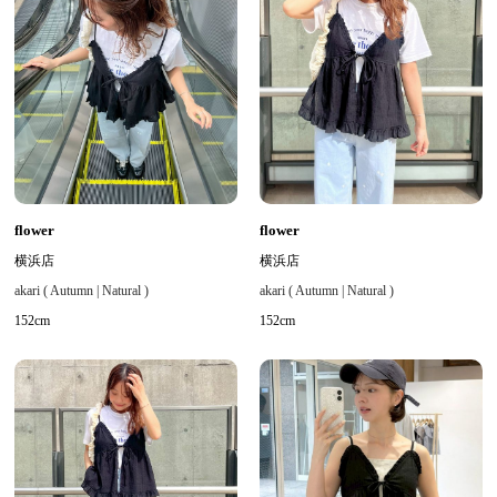
flower
flower
横浜店
横浜店
akari ( Autumn | Natural )
akari ( Autumn | Natural )
152cm
152cm