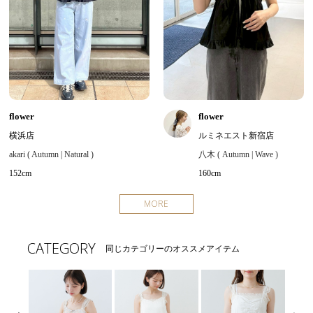
flower
flower
横浜店
ルミネエスト新宿店
akari ( Autumn | Natural )
八木 ( Autumn | Wave )
152cm
160cm
MORE
CATEGORY
同じカテゴリーのオススメアイテム