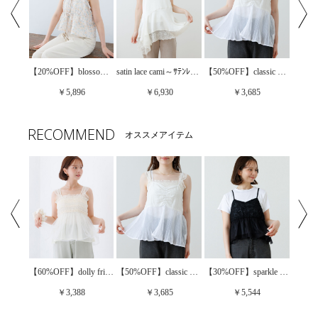
【60%OFF】dolly frill bustier～ﾄﾞｰﾘｰﾌﾘﾙﾋﾞｽﾁｪ
【20%OFF】blossom jacquard top～ﾌﾞﾛｯｻﾑｼﾞｬｶﾞｰﾄﾞﾄｯﾌﾟ
satin lace cami～ｻﾃﾝﾚｰｽｷｬﾐ
【50%OFF】classic pleats bustier～ｸﾗｼｯｸﾌﾟﾘｰﾂﾋﾞｽﾁｪ
￥5,896
￥6,930
￥3,685
RECOMMEND
オススメアイテム
【60%OFF】dolly frill bustier～ﾄﾞｰﾘｰﾌﾘﾙﾋﾞｽﾁｪ
【30%OFF】sparkle bloom bustier～ｽﾊﾟｰｸﾙﾌﾞﾙｰﾑﾋﾞｽﾁｪ
【50%OFF】floral lace bustier～ﾌﾛｰﾗﾙﾚｰｽﾋﾞｽﾁｪ
【50%OFF】classic pleats bustier～ｸﾗｼｯｸﾌﾟﾘｰﾂﾋﾞｽﾁｪ
￥3,388
￥5,544
￥3,685