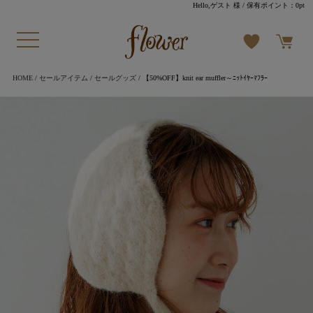
Hello,ゲスト 様
/ 保有ポイント：
0pt
HOME
/
セールアイテム
/
セールグッズ
/ 【50%OFF】knit ear muffler～ﾆｯﾄｲﾔｰﾏﾌﾗｰ