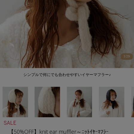
1
/
29
シンプルで何にでも合わせやすいイヤーマフラー♪
【50%OFF】knit ear muffler～ﾆｯﾄｲﾔｰﾏﾌﾗｰ