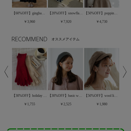
【50%OFF】ribbon choker knit～ﾘﾎﾞﾝﾁｮｰｶｰﾆｯﾄ
【60%OFF】gingham ribbon onepiece～ｷﾞﾝｶﾞﾑﾘﾎﾞﾝﾜﾝﾋﾟｰｽ
【20%OFF】snowflake cardigan～ｽﾉｰﾌﾚｰｸｶｰﾃﾞｨｶﾞﾝ
【50%OFF】popping fancy knit～ﾎﾟｯﾋﾟﾝｸﾞﾌｧﾝｼｰﾆｯﾄ
￥3,960
￥7,920
￥4,730
RECOMMEND
オススメアイテム
【30%OFF】holiday glove～ﾎﾘﾃﾞｰｸﾞﾛｰﾌﾞ
【30%OFF】basic wool beret ～ﾍﾞｰｼｯｸｳｰﾙﾍﾞﾚｰ
【50%OFF】ruffled collar blouse～ﾗｯﾌﾙﾄﾞｶﾗｰﾌﾞﾗｳｽ
【50%OFF】wool like casquette～ｳｰﾙﾗｲｸｷｬｽｹｯﾄ
￥1,755
￥2,525
￥1,980