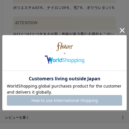
ポリエステル63％、ナイロン29％、毛7％、ポリウレタン1％
ATTENTION
※ひとつひとつ大きさや形・色味が多少異なる場合もござい
ます。
※摩擦や引っ張り等により、破損する恐れがありますので、
丁寧にお取り扱い下さい。
※ご使用の際には周囲のものとの引っかかりにご注意下さ
い。
※濃色の場合は、濡れた状態や強い摩擦により合成皮革や他
の物に色移りする恐れがありますので、お取り扱いには十分
ご注意ください。
※アイロンをあてないでください。
※こちらの商品はインポート商品です。
レビューを書く