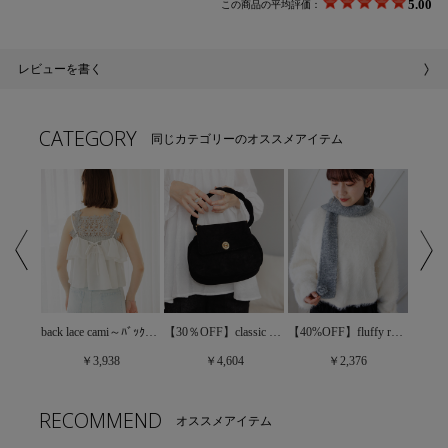
5.00
この商品の平均評価：
レビューを書く
CATEGORY
同じカテゴリーのオススメアイテム
【30%OFF】floral cotton skirt～ﾌﾛｰﾗﾙｺｯﾄﾝｽｶｰﾄ
back lace cami～ﾊﾞｯｸﾚｰｽｷｬﾐ
【30％OFF】classic suede bag～ｸﾗｼｯｸｽｴｰﾄﾞﾊﾞｯｸﾞ
【40%OFF】fluffy rose muffler～ﾌﾗｯﾌｨｰﾛｰｽﾞﾏﾌﾗｰ
￥3,938
￥4,604
￥2,376
RECOMMEND
オススメアイテム