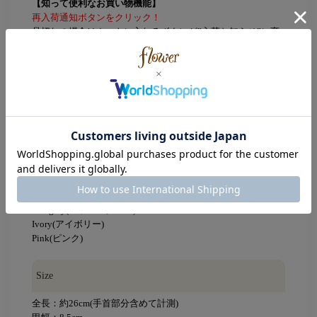
【知って便利なお買い物機能】
再入荷通知ボタンをクリック！
品切れの場合はカートに入れるボタンが”入荷お知らせ”に変
わっています。
完売カラーの再入荷通知はこちらからご登録ください。
（再入荷の予定がないアイテムはSOLD OUTになっておりま
す。）
気になるアイテムは♡お気に入りへ追加！
無料会員登録をされているユーザーなら
マイページのお気に入り一覧からチェック可能に！
Color
Ash gray(アッシュグレー)
Ivory(アイボリー)
Pink(ピンク)
Size
全長：約26cm(手首部分含めて計測)