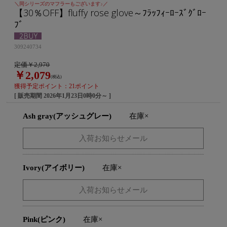
＼同シリーズのマフラーもございます♪／
【30％OFF】fluffy rose glove～ﾌﾗｯﾌｨｰﾛｰｽﾞｸﾞﾛｰ
ﾌﾞ
309240734
定価￥2,970
￥2,079
(税込)
獲得予定ポイント：21ポイント
[ 販売期間
2026年1月23日0時0分
～ ]
Ash gray(アッシュグレー)
在庫×
Ivory(アイボリー)
在庫×
Pink(ピンク)
在庫×