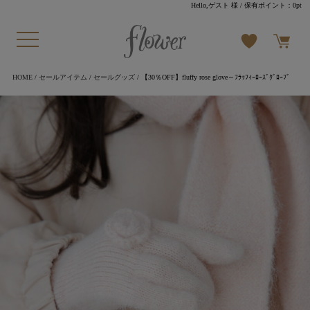
Hello,ゲスト 様
/ 保有ポイント：
0pt
HOME
/
セールアイテム
/
セールグッズ
/ 【30％OFF】fluffy rose glove～ﾌﾗｯﾌｨｰﾛｰｽﾞｸﾞﾛｰﾌﾞ