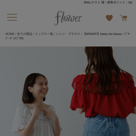
Hello,ゲスト 様
/ 保有ポイント：
0pt
HOME
/
全ての商品
/
トップス一覧
/
シャツ・ブラウス
/ 【60%OFF】breezy dot blouse～ﾌﾞﾘｰ
ｼﾞｰﾄﾞｯﾄﾌﾞﾗｳｽ