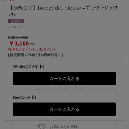
【60%OFF】breezy dot blouse～ﾌﾞﾘｰｼﾞｰﾄﾞｯﾄﾌﾞ
ﾗｳｽ
305060770
定価￥7,920
￥3,168
(税込)
獲得予定ポイント：32ポイント
[ 販売期間
2026年7月24日0時0分
～ ]
White(ホワイト)
Red(レッド)
お気に入りに登録