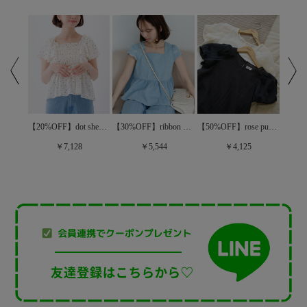
【60%OFF】charming stripe top～ﾁｬｰﾐﾝｸﾞｽﾄﾗｲﾌﾟﾄｯﾌﾟ
【20%OFF】dot sheer papillon blouse～ﾄﾞｯﾄｼｱｰﾊﾟﾋﾟﾖﾝﾌﾞﾗｳｽ
【30%OFF】ribbon embroidery top～ﾘﾎﾞﾝｴﾝﾌﾞﾛｲﾀﾞﾘｰﾄｯﾌﾟ
【50%OFF】rose puff blouse～ﾛｰｽﾞﾊﾟﾌﾌﾞﾗｳｽ
￥7,128
￥5,544
￥4,125