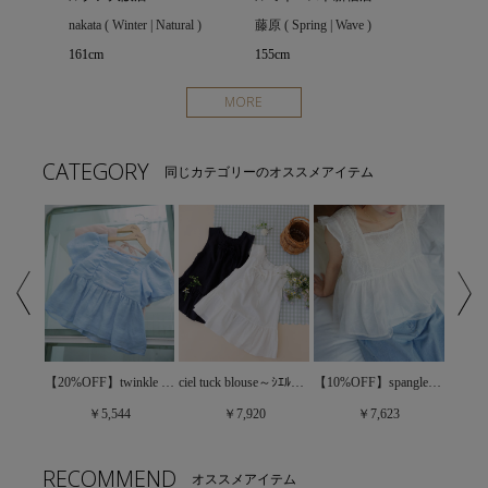
nakata ( Winter | Natural )
藤原 ( Spring | Wave )
161cm
155cm
MORE
CATEGORY
同じカテゴリーのオススメアイテム
【30%OFF】floral set blouse～ﾌﾛｰﾗﾙｾｯﾄﾌﾞﾗｳｽ
【20%OFF】twinkle gather blouse～ﾄｩｲﾝｸﾙｷﾞｬｻﾞｰﾌﾞﾗｳｽ
ciel tuck blouse～ｼｴﾙﾀｯｸﾌﾞﾗｳｽ
【10%OFF】spangle flower top～ｽﾊﾟﾝｸﾞﾙﾌﾗﾜｰﾄｯﾌﾟ
￥5,544
￥7,920
￥7,623
RECOMMEND
オススメアイテム