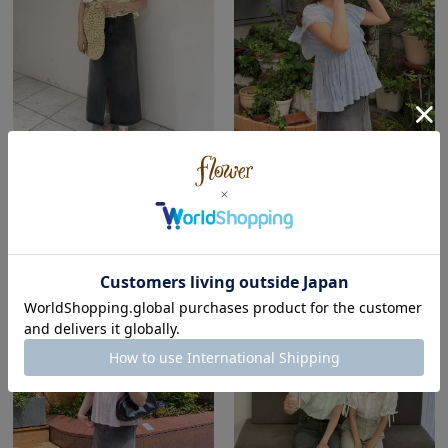
flower
flower
天王寺ミオ店
ルミネエスト新宿店
yuka ( Spring | Natural＆Wave )
八木 ( Autumn | Wave )
151cm
160cm