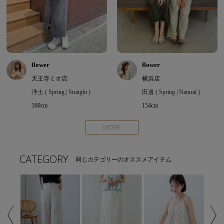
flower
flower
天王寺ミオ店
横浜店
浄土 ( Spring | Straight )
田邉 ( Spring | Natural )
160cm
154cm
MORE
CATEGORY
同じカテゴリーのオススメアイテム