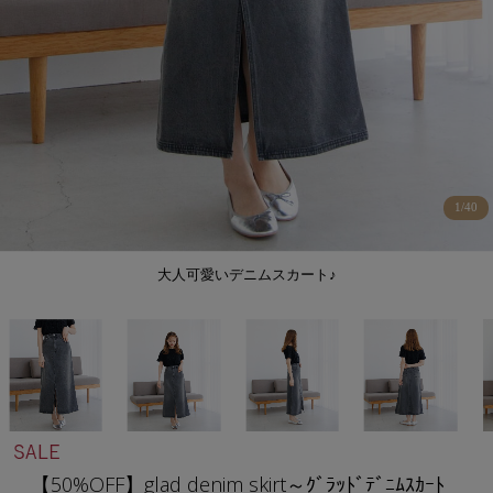
1
/
40
大人可愛いデニムスカート♪
【50%OFF】glad denim skirt～ｸﾞﾗｯﾄﾞﾃﾞﾆﾑｽｶｰﾄ