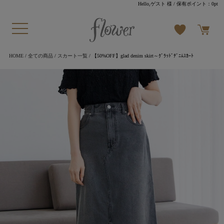
Hello,ゲスト 様
/ 保有ポイント：
0pt
HOME
/
全ての商品
/
スカート一覧
/ 【50%OFF】glad denim skirt～ｸﾞﾗｯﾄﾞﾃﾞﾆﾑｽｶｰﾄ