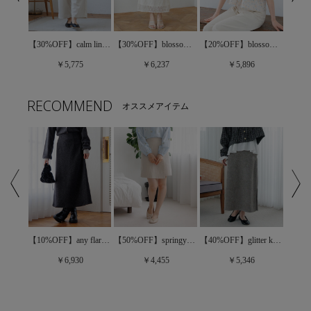
half shabby lace top4～ﾊｰﾌｼｬﾋﾞｰﾚｰｽﾄｯﾌﾟ4
【30%OFF】calm linen pants～ｶｰﾑﾘﾈﾝﾊﾟﾝﾂ
【30%OFF】blossom lace skirt～ﾌﾞﾛｯｻﾑﾚｰｽｽｶｰﾄ
【20%OFF】blossom jacquard top～ﾌﾞﾛｯｻﾑｼﾞｬｶﾞｰﾄﾞﾄｯﾌﾟ
￥5,775
￥6,237
￥5,896
RECOMMEND
オススメアイテム
【50%OFF】springy wrap skirt～ｽﾌﾟﾘﾝｼﾞｰﾗｯﾌﾟｽｶｰﾄ
【50%OFF】thin ribbon skirt～ｼﾝﾘﾎﾞﾝｽｶｰﾄ
【10%OFF】any flare skirt～ｴﾆｰﾌﾚｱｽｶｰﾄ
【40%OFF】glitter knit skirt2～ｸﾞﾘｯﾀｰﾆｯﾄｽｶｰﾄ2
￥4,455
￥6,930
￥5,346