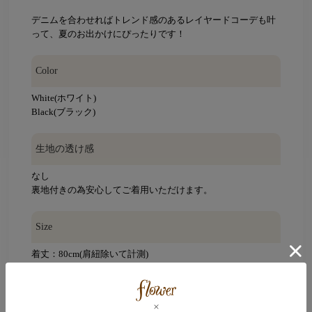
デニムを合わせればトレンド感のあるレイヤードコーデも叶
って、夏のお出かけにぴったりです！
Color
White(ホワイト)
Black(ブラック)
生地の透け感
なし
裏地付きの為安心してご着用いただけます。
Size
着丈：80cm(肩紐除いて計測)
天幅：(前)5.5cm/(後ろ)5cm
身幅：60～106cm(ゴムで伸縮します)
裾幅：257cm(裾に沿って計測)
肩紐：7×38cm