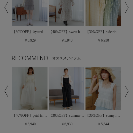
【30%OFF】frill tiered onepiece～ﾌﾘﾙﾃｨｱｰﾄﾞﾜﾝﾋﾟｰｽ
【40%OFF】sweet bloom onepiece～ｽｳｨｰﾄﾌﾞﾙｰﾑﾜﾝﾋﾟｰｽ
【30%OFF】layered check onepiece～ﾚｲﾔｰﾄﾞﾁｪｯｸﾜﾝﾋﾟｰｽ
【30%OFF】side ribbon onepiece～ｻｲﾄﾞﾘﾎﾞﾝﾜﾝﾋﾟｰｽ
￥5,940
￥5,929
￥6,930
RECOMMEND
オススメアイテム
【30%OFF】layered check onepiece～ﾚｲﾔｰﾄﾞﾁｪｯｸﾜﾝﾋﾟｰｽ
【40%OFF】petal frill onepiece～ﾍﾟﾀﾙﾌﾘﾙﾜﾝﾋﾟｰｽ
【30%OFF】summery frill rompers～ｻﾏﾘｰﾌﾘﾙﾛﾝﾊﾟｰｽ
【30%OFF】sunny lace bustier～ｻﾆｰﾚｰｽﾋﾞｽﾁｪ
￥5,940
￥6,930
￥5,544