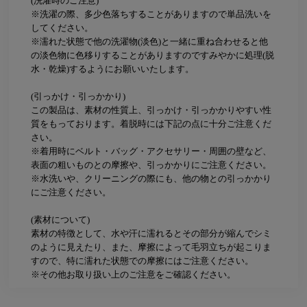
(洗濯時のご注意)
※洗濯の際、多少色落ちすることがありますので単品洗いを
してください。
※濡れた状態で他の洗濯物(淡色)と一緒に重ね合わせると他
の淡色物に色移りすることがありますのですみやかに処理(脱
水・乾燥)するようにお願いいたします。
(引っかけ・引っかかり)
この製品は、素材の性質上、引っかけ・引っかかりやすい性
質をもっております。着脱時には下記の点に十分ご注意くだ
さい。
※着用時にベルト・バッグ・アクセサリー・周囲の壁など、
表面の粗いものとの摩擦や、引っかかりにご注意ください。
※水洗いや、クリーニングの際にも、他の物との引っかかり
にご注意ください。
(素材について)
素材の特徴として、水や汗に濡れるとその部分が縮んでシミ
のように見えたり、また、摩擦によって毛羽立ちが起こりま
すので、特に濡れた状態での摩擦にはご注意ください。
※その他お取り扱い上のご注意をご確認ください。