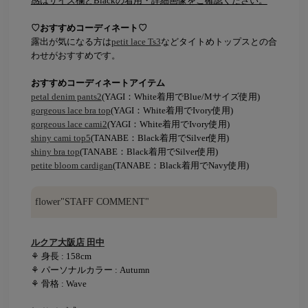
感はサイズ欄とBlackの着用・詳細画像をご確認ください。
♡おすすめコーディネート♡
露出が気になる方は
petit lace Ts3
などタイトめトップスとの合
わせがおすすめです。
おすすめコーディネートアイテム
petal denim pants2
(YAGI：White着用でBlue/Mサイズ使用)
gorgeous lace bra top
(YAGI：White着用でIvory使用)
gorgeous lace cami2
(YAGI：White着用でIvory使用)
shiny cami top5
(TANABE：Black着用でSilver使用)
shiny bra top
(TANABE：Black着用でSilver使用)
petite bloom cardigan
(TANABE：Black着用でNavy使用)
flower"STAFF COMMENT"
ルクア大阪店 田中
⚘ 身長 : 158cm
⚘ パーソナルカラー : Autumn
⚘ 骨格 : Wave