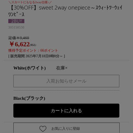
＼スカートにもなる2way仕様♪／
【30%OFF】sweet 2way onepiece～ｽｳｨｰﾄﾂｰｳｪｲ
ﾜﾝﾋﾟｰｽ
305150530
定価￥9,460
￥6,622
(税込)
獲得予定ポイント：66ポイント
[ 販売期間
2025年7月18日0時0分
～ ]
White(ホワイト)
在庫×
Black(ブラック)
お気に入りに登録