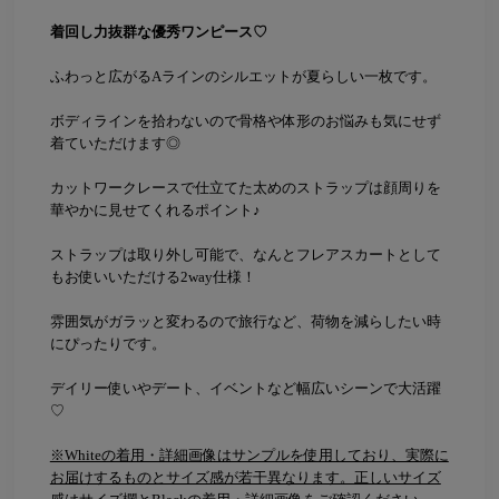
着回し力抜群な優秀ワンピース♡
ふわっと広がるAラインのシルエットが夏らしい一枚です。
ボディラインを拾わないので骨格や体形のお悩みも気にせず
着ていただけます◎
カットワークレースで仕立てた太めのストラップは顔周りを
華やかに見せてくれるポイント♪
ストラップは取り外し可能で、なんとフレアスカートとして
もお使いいただける2way仕様！
雰囲気がガラッと変わるので旅行など、荷物を減らしたい時
にぴったりです。
デイリー使いやデート、イベントなど幅広いシーンで大活躍
♡
※Whiteの着用・詳細画像はサンプルを使用しており、実際に
お届けするものとサイズ感が若干異なります。正しいサイズ