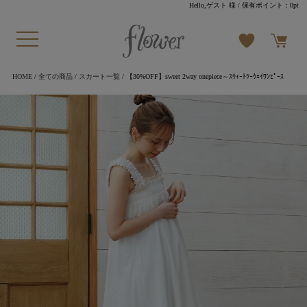
Hello,ゲスト 様
/ 保有ポイント：
0pt
HOME
/
全ての商品
/
スカート一覧
/ 【30%OFF】sweet 2way onepiece～ｽｳｨｰﾄﾂｰｳｪｲﾜﾝﾋﾟｰｽ