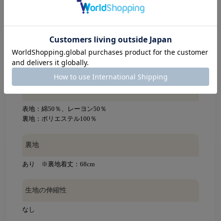
※平置きで採寸(ウエスト・ヒップ・身幅は幅×2で記載)
※サイズガイド
着用モデル
YAGI：160cm
、TANABE：154cm
素材
表地：綿50％、レーヨン50％
裏地：ポリエステル100％
裏地
あり ※裏地着丈：68cm
生地の伸縮性
なし