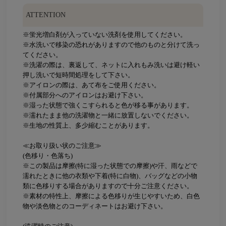
ATTENTION
※蛍光増白剤が入っていない洗剤を使用してください。
※水洗いで移染の恐れがありますので他のものと分けて洗っ
てください。
※洗濯の際は、裏返して、ネットに入れもみ洗いは避け軽い
押し洗いで短時間処理をして下さい。
※アイロンの際は、あて布をご使用ください。
※付属部分へのアイロンはお避け下さい。
※湿った状態で強くこすられると色が移る事があります。
※濡れたまま他の洗濯物と一緒に放置しないでください。
※生地の性質上、多少縮むことがあります。
≪お取り扱い状のご注意≫
(色移り・色落ち)
※この製品は摩擦(特に湿った状態での摩擦)や汗、雨などで
濡れたときに他の衣類や下着(特に白物)、バッグなどの小物
類に色移りする場合がありますので十分ご注意ください。
※素材の特性上、摩擦による色移りが生じやすいため、白色
物や淡色物とのコーディネートはお避け下さい。