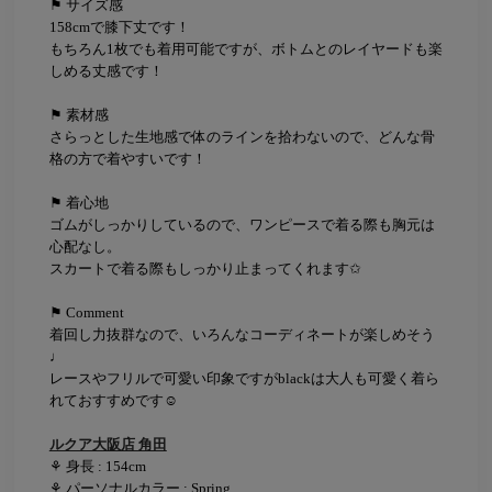
⚑ サイズ感
158cmで膝下丈です！
もちろん1枚でも着用可能ですが、ボトムとのレイヤードも楽
しめる丈感です！
⚑ 素材感
さらっとした生地感で体のラインを拾わないので、どんな骨
格の方で着やすいです！
⚑ 着心地
ゴムがしっかりしているので、ワンピースで着る際も胸元は
心配なし。
スカートで着る際もしっかり止まってくれます✩
⚑ Comment
着回し力抜群なので、いろんなコーディネートが楽しめそう
♩
レースやフリルで可愛い印象ですがblackは大人も可愛く着ら
れておすすめです☺
ルクア大阪店 角田
⚘ 身長 : 154cm
⚘ パーソナルカラー : Spring