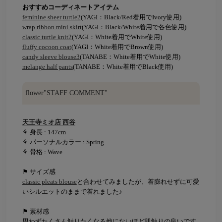
おすすめコーディネートアイテム
feminine sheer turtle2
(YAGI：Black/Red着用でIvory使用)
wrap ribbon mini skirt
(YAGI：Black/White着用で各色使用)
classic turtle knit2
(YAGI：White着用でWhite使用)
fluffy cocoon coat
(YAGI：White着用でBrown使用)
candy sleeve blouse3
(TANABE：White着用でWhite使用)
melange half pants
(TANABE：White着用でBlack使用)
flower"STAFF COMMENT"
天王寺ミオ店 西谷
⚘ 身長 : 147cm
⚘ パーソナルカラー : Spring
⚘ 骨格 : Wave
⚑ サイズ感
classic pleats blouse
と合わせてみましたが、着膨れせずに可愛
いシルエットのままで着れました♪
⚑ 素材感
思わずたくさん触りたくなる他にないほど肌触りの良いです