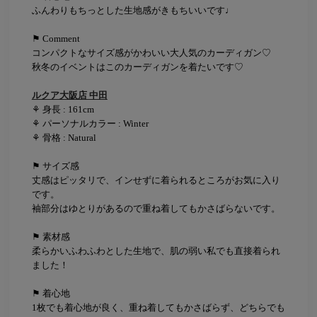
ふんわりもちっとした生地感がきもちいいです♩
⚑ Comment
コンパクトなサイズ感がかわいい大人気のカーディガン♡
秋冬のイベントはこのカーディガンを着たいです♡
ルクア大阪店 中田
⚘ 身長 : 161cm
⚘ パーソナルカラー : Winter
⚘ 骨格 : Natural
⚑ サイズ感
丈感はピッタリで、インせずに着られるところがお気に入り
です。
袖部分はゆとりがあるので重ね着してもかさばらないです。
⚑ 素材感
柔らかいふわふわとした生地で、肌の弱い私でも直接着られ
ました！
⚑ 着心地
1枚でも着心地が良く、重ね着してもかさばらず、どちらでも