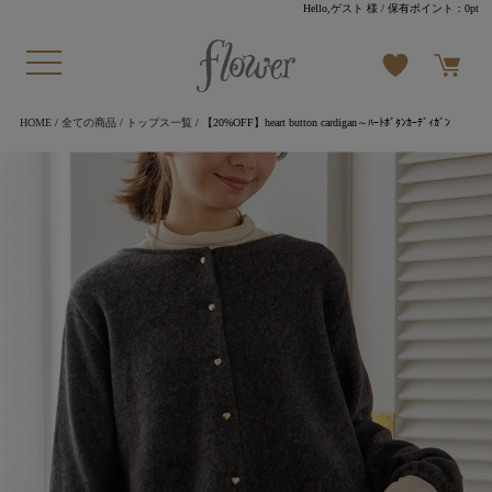
Hello,ゲスト 様
/ 保有ポイント：
0pt
HOME
/
全ての商品
/
トップス一覧
/ 【20%OFF】heart button cardigan～ﾊｰﾄﾎﾞﾀﾝｶｰﾃﾞｨｶﾞﾝ