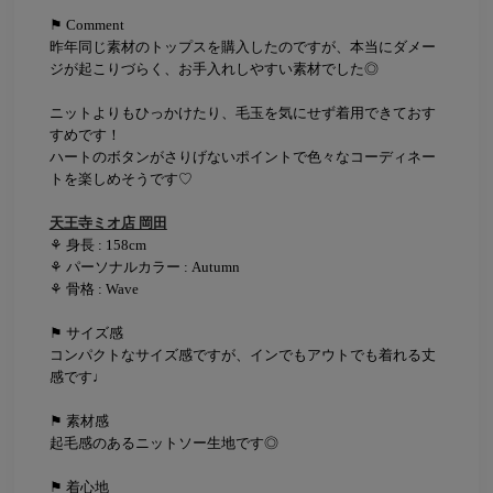
⚑ Comment
昨年同じ素材のトップスを購入したのですが、本当にダメー
ジが起こりづらく、お手入れしやすい素材でした◎
ニットよりもひっかけたり、毛玉を気にせず着用できておす
すめです！
ハートのボタンがさりげないポイントで色々なコーディネー
トを楽しめそうです♡
天王寺ミオ店 岡田
⚘ 身長 : 158cm
⚘ パーソナルカラー : Autumn
⚘ 骨格 : Wave
⚑ サイズ感
コンパクトなサイズ感ですが、インでもアウトでも着れる丈
感です♩
⚑ 素材感
起毛感のあるニットソー生地です◎
⚑ 着心地