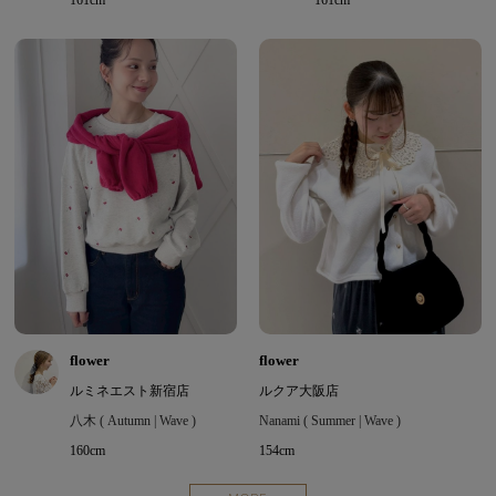
161cm
161cm
flower
flower
ルミネエスト新宿店
ルクア大阪店
八木 ( Autumn | Wave )
Nanami ( Summer | Wave )
160cm
154cm