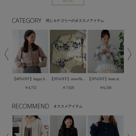
MORE
CATEGORY
同じカテゴリーのオススメアイテム
【20%OFF】heart argyle knit～ﾊｰﾄｱｰｶﾞｲﾙﾆｯﾄ
【20%OFF】mellow rib turtle～ﾒﾛｳﾘﾌﾞﾀｰﾄﾙ
【40%OFF】happy heart cardigan～ﾊｯﾋﾟｰﾊｰﾄｶｰﾃﾞｨｶﾞﾝ
【20%OFF】snowflake cardigan～ｽﾉｰﾌﾚｰｸｶｰﾃﾞｨｶﾞﾝ
￥6,336
￥4,752
￥7,920
RECOMMEND
オススメアイテム