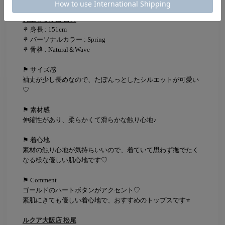
天王寺ミオ店 吉村
⚘ 身長 : 151cm
⚘ パーソナルカラー : Spring
⚘ 骨格 : Natural＆Wave
⚑ サイズ感
袖丈が少し長めなので、たぽんっとしたシルエットが可愛い
♡
⚑ 素材感
伸縮性があり、柔らかくて滑らかな触り心地♪
⚑ 着心地
素材の触り心地が気持ちいいので、着ていて思わず撫でたく
なる様な優しい肌心地です♡
⚑ Comment
ゴールドのハートボタンがアクセント♡
素肌にきても優しい着心地で、おすすめのトップスです⭐
ルクア大阪店 松尾