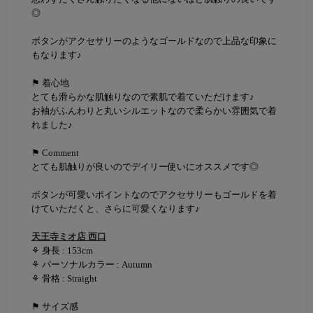
◎
ボタンがアクセサリーのようなゴールドなので上品な印象に
もなります♪
⚑ 着心地
とても滑らかな肌触りなので素肌で着ていただけます♪
お袖がふんわりと丸いシルエットなので柔らかい雰囲気で着
れました♪
⚑ Comment
とても肌触りが良いのでデイリー使いにオススメです◎
ボタンが可愛いポイントなのでアクセサリーもゴールドを着
けていただくと、さらに可愛くなります♪
天王寺ミオ店 西口
⚘ 身長 : 153cm
⚘ パーソナルカラー : Autumn
⚘ 骨格 : Straight
⚑ サイズ感