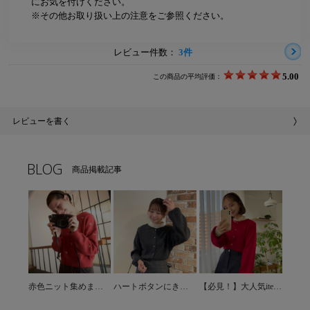
にお気を付けください。
※その他お取り扱い上の注意をご参照ください。
レビュー件数：
3件
5.00
この商品の平均評価：
レビューを書く
BLOG
商品掲載記事
赤色ニット集めました♡
ハートボタンにきゅんっ♡ニットカーディガン＊
【必見！】大人気itemに新色が登場☆