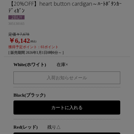
【20%OFF】heart button cardigan～ﾊｰﾄﾎﾞﾀﾝｶｰ
ﾃﾞｨｶﾞﾝ
305130165
定価￥7,678
￥6,142
(税込)
獲得予定ポイント：61ポイント
[ 販売期間
2026年1月1日0時0分
～ ]
White(ホワイト)
在庫×
Black(ブラック)
Red(レッド)
残り△