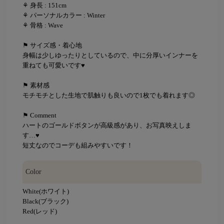
⚘ 身長 : 151cm
⚘ パーソナルカラー : Winter
⚘ 骨格 : Wave
⚑ サイズ感・着心地
身幅は少しゆったりとしているので、中に分厚いインナーを
重ねても可愛いです♥
⚑ 素材感
モチモチとした生地で肌触りも良いので1枚でも着れます◎
⚑ Comment
ハートのゴールドボタンが高級感があり、お写真映えしま
す…♥
短丈なのでコーデも組みやすいです！
Color
White(ホワイト)
Black(ブラック)
Red(レッド)