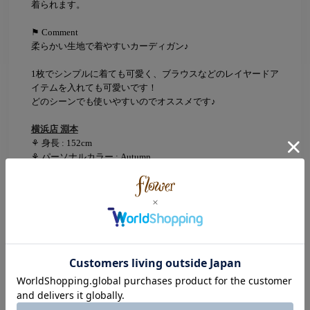
着られます。
⚑ Comment
柔らかい生地で着やすいカーディガン♪
1枚でシンプルに着ても可愛く、ブラウスなどのレイヤードア
イテムを入れても可愛いです！
どのシーンでも使いやすいのでオススメです♪
横浜店 淵本
⚘ 身長 : 152cm
⚘ パーソナルカラー : Autumn
⚘ 骨格 : Straight
⚑ サイズ感・着心地
ふんわりしていて着心地抜群◎
丈感もほど良くシルエットも綺麗で上品な雰囲気にしてくれ
ます！
⚑ Comment
さりげないハートのボタンがとっても可愛く、大人っぽさに
可愛らしさもあり特別感たっぷりの1枚です♡