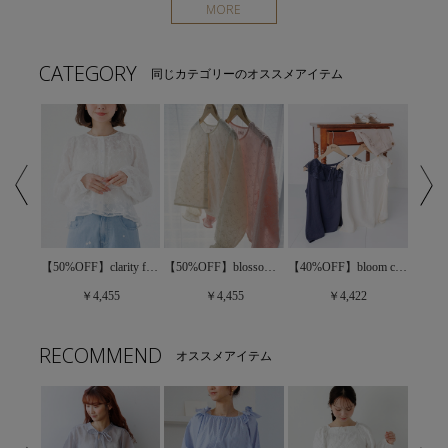
MORE
CATEGORY
同じカテゴリーのオススメアイテム
【40%OFF】lace ruffled blouse～ﾚｰｽﾗｯﾌﾙﾄﾞﾌﾞﾗｳｽ
【50%OFF】clarity flower blouse～ｸﾗﾘﾃｨﾌﾗﾜｰﾌﾞﾗｳｽ
【50%OFF】blossom lace blouse～ﾌﾞﾛｯｻﾑﾚｰｽﾌﾞﾗｳｽ
【40%OFF】bloom collar top～ﾌﾞﾙｰﾑｶﾗｰﾄｯﾌﾟ
￥4,455
￥4,455
￥4,422
RECOMMEND
オススメアイテム