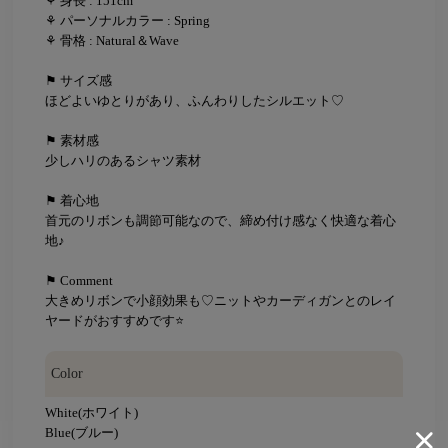
⚘ 身長 : 151cm
⚘ パーソナルカラー : Spring
⚘ 骨格 : Natural＆Wave
⚑ サイズ感
ほどよいゆとりがあり、ふんわりしたシルエット♡
⚑ 素材感
少しハリのあるシャツ素材
⚑ 着心地
首元のリボンも調節可能なので、締め付け感なく快適な着心
地♪
⚑ Comment
大きめリボンで小顔効果も♡ニットやカーディガンとのレイ
ヤードがおすすめです⭐
Color
White(ホワイト)
Blue(ブルー)