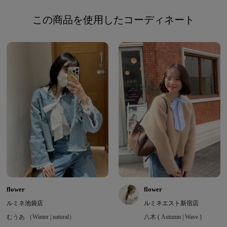
この商品を使用したコーディネート
flower
flower
ルミネ池袋店
ルミネエスト新宿店
むうあ （Winter | natural）
八木 ( Autumn | Wave )