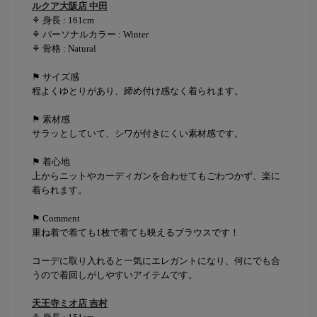
ルクア大阪店 中田
⚘ 身長 : 161cm
⚘ パーソナルカラー : Winter
⚘ 骨格 : Natural
⚑ サイズ感
程よくゆとりがあり、締め付け感なく着られます。
⚑ 素材感
サラッとしていて、シワが付きにくい素材感です。
⚑ 着心地
上からニットやカーディガンを合わせてもごわつかず、楽に
着られます。
⚑ Comment
重ね着で着ても1枚で着ても映えるブラウスです！
コーデに取り入れると一気にエレガントになり、何にでも合
うので着回しがしやすいアイテムです。
天王寺ミオ店 吉村