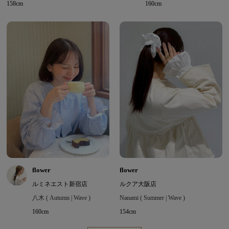
158cm
160cm
flower
flower
ルミネエスト新宿店
ルクア大阪店
八木 ( Autumn | Wave )
Nanami ( Summer | Wave )
160cm
154cm