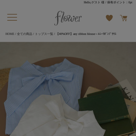
Hello,ゲスト 様
/ 保有ポイント：
0pt
HOME
/
全ての商品
/
トップス一覧
/ 【40%OFF】any ribbon blouse～ｴﾆｰﾘﾎﾞﾝﾌﾞﾗｳｽ