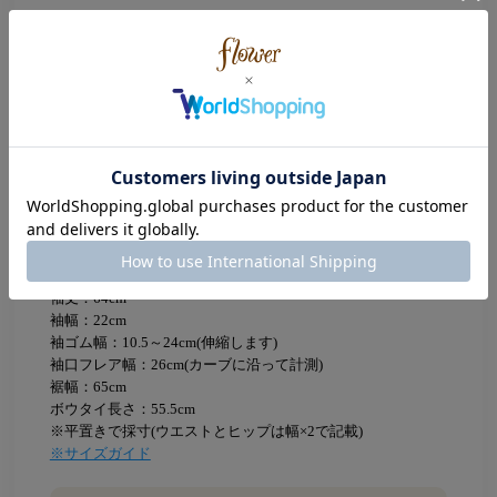
生地の透け感
あり
Size
着丈：55cm
肩幅：29.5cm
天幅：21cm
襟幅：3cm
身幅：50cm
袖丈：64cm
袖幅：22cm
袖ゴム幅：10.5～24cm(伸縮します)
袖口フレア幅：26cm(カーブに沿って計測)
裾幅：65cm
ボウタイ長さ：55.5cm
※平置きで採寸(ウエストとヒップは幅×2で記載)
※サイズガイド