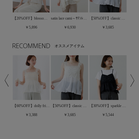
【20%OFF】sweet bloom bustier～ｽｳｨｰﾄﾌﾞﾙｰﾑﾋﾞｽﾁｪ
【20%OFF】blossom jacquard top～ﾌﾞﾛｯｻﾑｼﾞｬｶﾞｰﾄﾞﾄｯﾌﾟ
satin lace cami～ｻﾃﾝﾚｰｽｷｬﾐ
【50%OFF】classic pleats bustier～ｸﾗｼｯｸﾌﾟﾘｰﾂﾋﾞｽﾁｪ
￥5,896
￥6,930
￥3,685
RECOMMEND
オススメアイテム
【60%OFF】dolly frill bustier～ﾄﾞｰﾘｰﾌﾘﾙﾋﾞｽﾁｪ
【30%OFF】sparkle bloom bustier～ｽﾊﾟｰｸﾙﾌﾞﾙｰﾑﾋﾞｽﾁｪ
【50%OFF】floral lace bustier～ﾌﾛｰﾗﾙﾚｰｽﾋﾞｽﾁｪ
【50%OFF】classic pleats bustier～ｸﾗｼｯｸﾌﾟﾘｰﾂﾋﾞｽﾁｪ
￥3,388
￥5,544
￥3,685