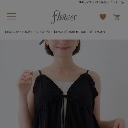
Hello,ゲスト 様
/ 保有ポイント：
0pt
HOME
/
全ての商品
/
トップス一覧
/ 【30%OFF】sweet frill cami～ｽｳｨｰﾄﾌﾘﾙｷｬﾐ