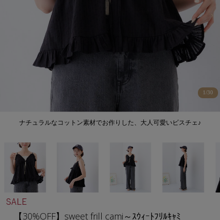
1
/
30
ナチュラルなコットン素材でお作りした、大人可愛いビスチェ♪
【30%OFF】sweet frill cami～ｽｳｨｰﾄﾌﾘﾙｷｬﾐ