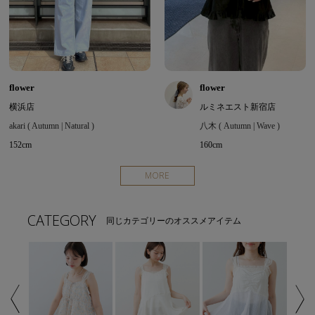
flower
flower
横浜店
ルミネエスト新宿店
akari ( Autumn | Natural )
八木 ( Autumn | Wave )
152cm
160cm
MORE
CATEGORY
同じカテゴリーのオススメアイテム