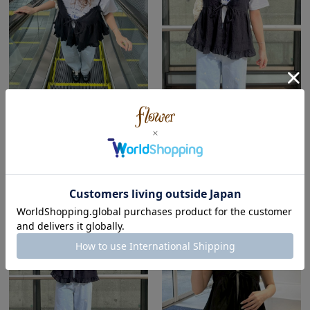
flower
flower
横浜店
横浜店
akari ( Autumn | Natural )
akari ( Autumn | Natural )
152cm
152cm