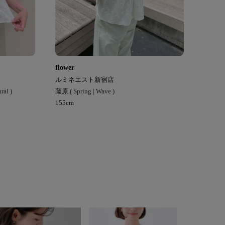
flower
ルミネエスト新宿店
ral )
藤原 ( Spring | Wave )
155cm