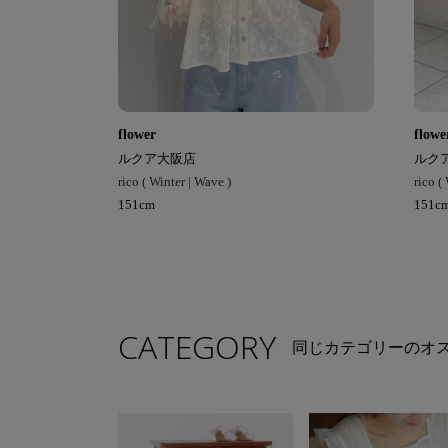
flower
flowe
ルクア大阪店
ルク
rico ( Winter | Wave )
rico (
151cm
151c
CATEGORY
同じカテゴリーのオ