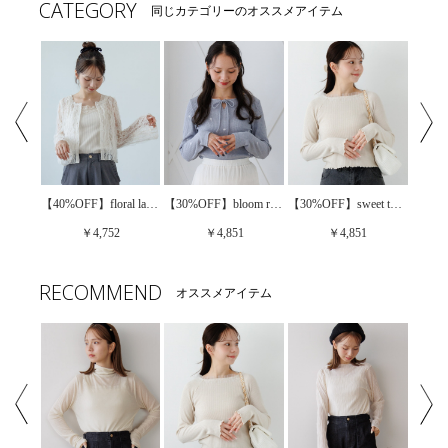
CATEGORY
同じカテゴリーのオススメアイテム
【30%OFF】daily soft Ts～ﾃﾞｲﾘｰｿﾌﾄﾃｨｰｽﾞ
【40%OFF】floral lace top～ﾌﾛｰﾗﾙﾚｰｽﾄｯﾌﾟ
【30%OFF】bloom rib top～ﾌﾞﾙｰﾑﾘﾌﾞﾄｯﾌﾟ
【30%OFF】sweet tulle top2～ｽｳｨｰﾄﾁｭｰﾙﾄｯﾌﾟ2
￥4,752
￥4,851
￥4,851
RECOMMEND
オススメアイテム