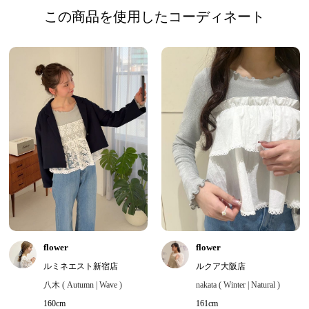
この商品を使用したコーディネート
flower
flower
ルミネエスト新宿店
ルクア大阪店
八木 ( Autumn | Wave )
nakata ( Winter | Natural )
160cm
161cm