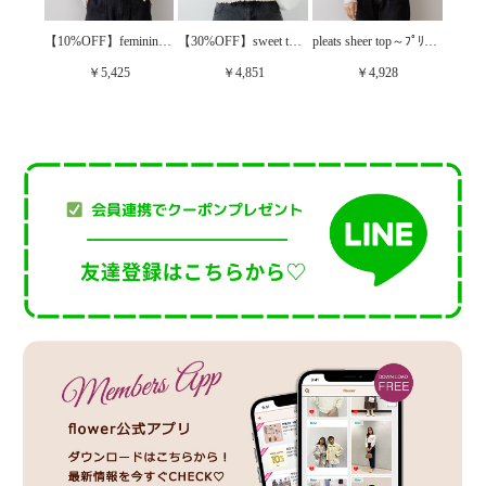
【10%OFF】feminine sheer turtle2～ﾌｪﾐﾆﾝｼｱｰﾀｰﾄﾙ2
【20%OFF】mellow rib turtle～ﾒﾛｳﾘﾌﾞﾀｰﾄﾙ
【30%OFF】sweet tulle top2～ｽｳｨｰﾄﾁｭｰﾙﾄｯﾌﾟ2
pleats sheer top～ﾌﾟﾘｰﾂｼｱｰﾄｯﾌﾟ
￥5,425
￥4,851
￥4,928