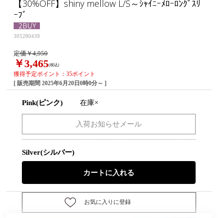
【30%OFF】shiny mellow L/S～ｼｬｲﾆｰﾒﾛｰﾛﾝｸﾞｽﾘ
ｰﾌﾞ
305280439
定価￥4,950
￥3,465
(税込)
獲得予定ポイント：35ポイント
[ 販売期間
2025年6月20日0時0分
～ ]
Pink(ピンク)
在庫×
Silver(シルバー)
お気に入りに登録