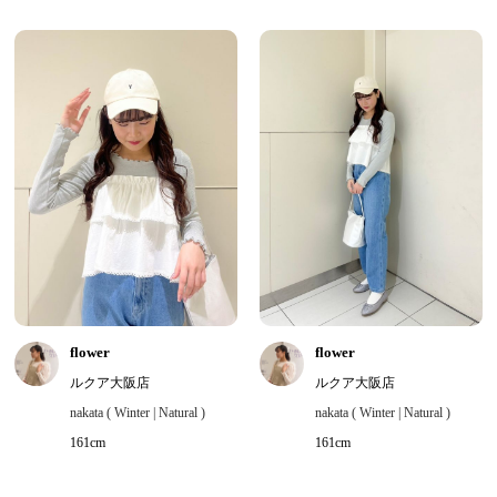
flower
flower
ルクア大阪店
ルクア大阪店
nakata ( Winter | Natural )
nakata ( Winter | Natural )
161cm
161cm