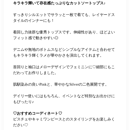
キラキラ輝いて存在感たっぷりなカットソートップス♪
すっきりシルエットでサラッと一枚で着ても、レイヤードス
タイルのインナーにも！
着回し力抜群な優秀トップスです。伸縮性があり、ほどよい
フィット感で動きやすい◎
デニムや無地のボトムスなどシンプルなアイテムと合わせて
もキラキラ輝くラメが華やかさを演出してくれます。
首回りと袖口はメローデザインでフェミニンに♡細部にもこ
だわってお作りしました。
肌馴染みの良いPinkと、華やかなSilverの二色展開です。
デイリー使いにはもちろん、イベントなど特別なお出かけに
もぴったり♪
♡おすすめコーディネート♡
ビスチェやキャミワンピースとのスタイリングをお楽しみく
ださい♡