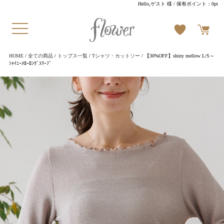
Hello,ゲスト 様
/ 保有ポイント：
0pt
HOME
/
全ての商品
/
トップス一覧
/
Tシャツ・カットソー
/ 【30%OFF】shiny mellow L/S～
ｼｬｲﾆｰﾒﾛｰﾛﾝｸﾞｽﾘｰﾌﾞ