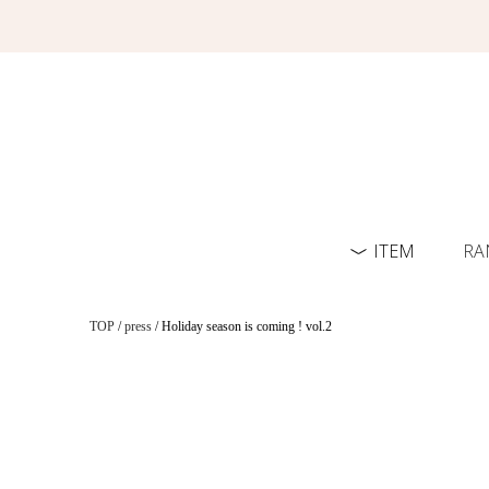
ITEM
RA
TOP
/
press
/ Holiday season is coming ! vol.2