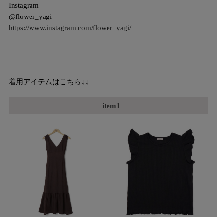
Instagram
@flower_yagi
https://www.instagram.com/flower_yagi/
着用アイテムはこちら↓↓
item1