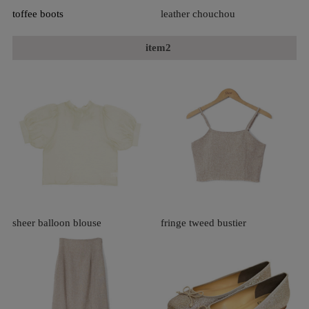
toffee boots
leather chouchou
item2
sheer balloon blouse
fringe tweed bustier