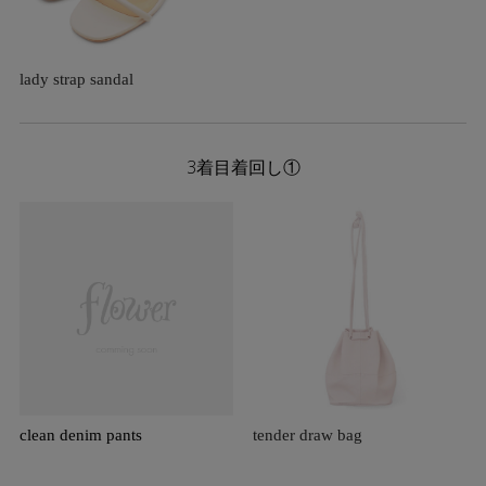
lady strap sandal
3着目着回し①
clean denim pants
tender draw bag