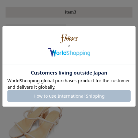
item3
lady half knit
journey short pants