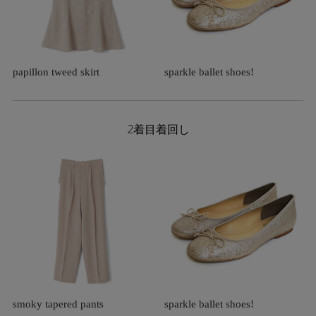
papillon tweed skirt
sparkle ballet shoes!
2着目着回し
smoky tapered pants
sparkle ballet shoes!