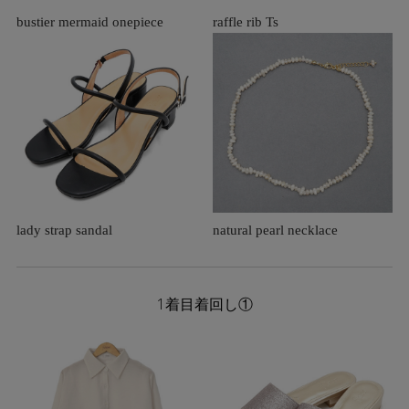
bustier mermaid onepiece
raffle rib Ts
lady strap sandal
natural pearl necklace
1着目着回し①