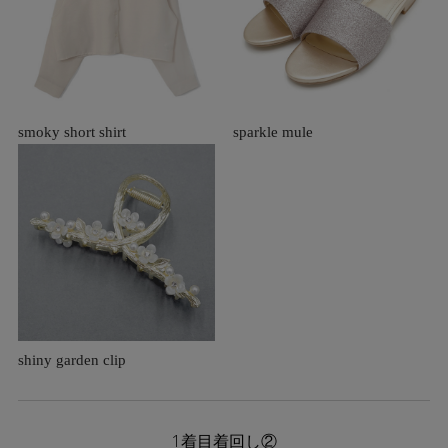
smoky short shirt
sparkle mule
shiny garden clip
1着目着回し②