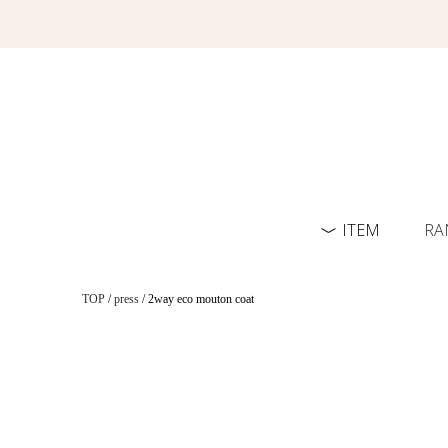
ITEM
RA
TOP
/
press
/ 2way eco mouton coat