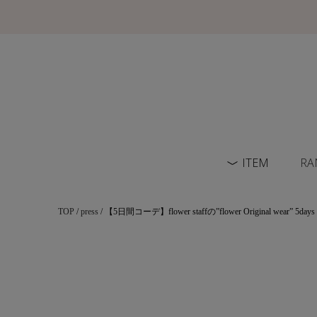
ITEM
RA
TOP
/
press
/ 【5日間コーデ】flower staffの”flower Original