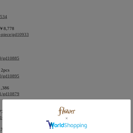
8534
e ￥8,778
e-piece/gd10933
r39/gd10885
 2pcs
r20/gd10895
1,386
r21/gd10879
778
11064
8,778