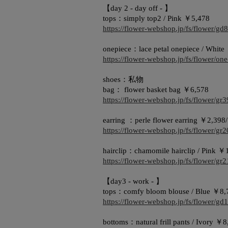
【day 2 - day off - 】
tops：simply top2 / Pink ￥5,478
https://flower-webshop.jp/fs/flower/gd
onepiece：lace petal onepiece / Whit
https://flower-webshop.jp/fs/flower/on
shoes：私物
bag： flower basket bag ￥6,578
https://flower-webshop.jp/fs/flower/g
earring ：perle flower earring ￥2,398/
https://flower-webshop.jp/fs/flower/g
hairclip：chamomile hairclip / Pink ￥
https://flower-webshop.jp/fs/flower/g
【day3 - work - 】
tops：comfy bloom blouse / Blue ￥8,
https://flower-webshop.jp/fs/flower/gd
bottoms：natural frill pants / Ivory ￥