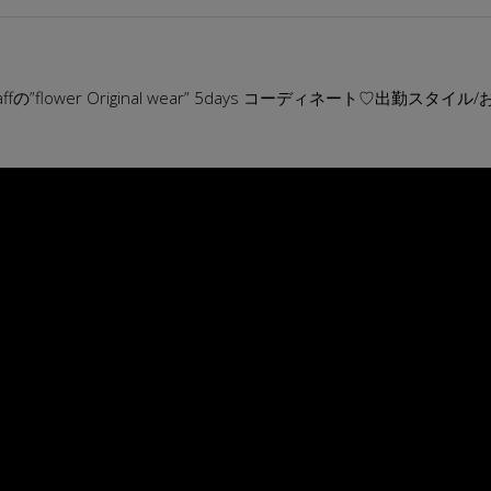
affの”flower Original wear” 5days コーディネート♡出勤ス