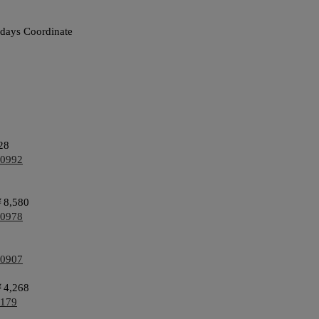
days Coordinate
28
10992
 ￥8,580
10978
10907
￥4,268
2179