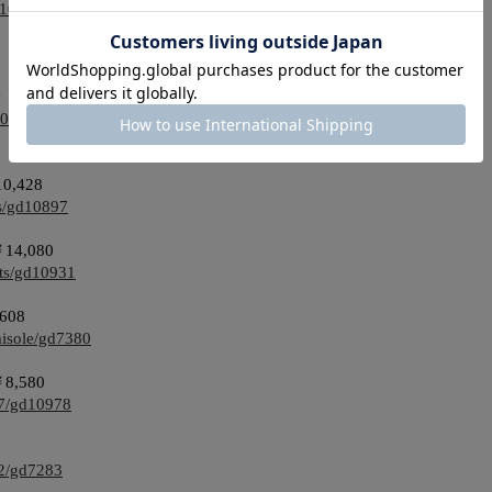
11044
ry ￥1,298
10594
10,428
ps/gd10897
 ￥14,080
nts/gd10931
,608
misole/gd7380
 ￥8,580
r27/gd10978
22/gd7283