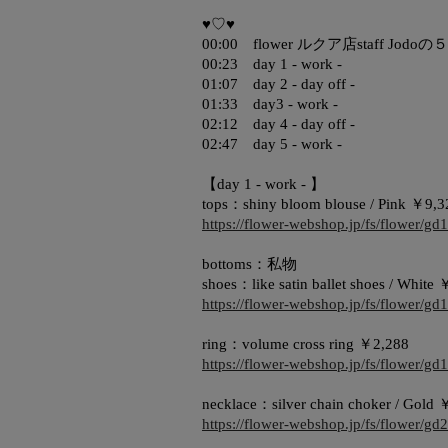
♥♡♥
00:00 flower ルクア店staff Jodoの５
00:23 day 1 - work -
01:07 day 2 - day off -
01:33 day3 - work -
02:12 day 4 - day off -
02:47 day 5 - work -
【day 1 - work - 】
tops：shiny bloom blouse / Pink ￥9,3
https://flower-webshop.jp/fs/flower/gd
bottoms：私物
shoes：like satin ballet shoes / White
https://flower-webshop.jp/fs/flower/gd
ring：volume cross ring ￥2,288
https://flower-webshop.jp/fs/flower/gd
necklace：silver chain choker / Gold 
https://flower-webshop.jp/fs/flower/gd