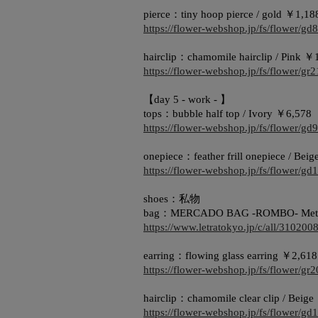
pierce：tiny hoop pierce / gold ￥1,18
https://flower-webshop.jp/fs/flower/gd
hairclip：chamomile hairclip / Pink ￥
https://flower-webshop.jp/fs/flower/g
【day 5 - work - 】
tops：bubble half top / Ivory ￥6,578
https://flower-webshop.jp/fs/flower/gd
onepiece：feather frill onepiece / Bei
https://flower-webshop.jp/fs/flower/gd
shoes：私物
bag：MERCADO BAG -ROMBO- Metallic
https://www.letratokyo.jp/c/all/310200
earring：flowing glass earring ￥2,618
https://flower-webshop.jp/fs/flower/g
hairclip：chamomile clear clip / Beig
https://flower-webshop.jp/fs/flower/gd