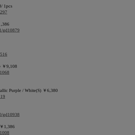
8/ 1pcs
8297
1,386
r21/gd10879
9516
ge ￥9,108
11068
 Purple / White(S) ￥6,380
819
r20/gd10938
e ￥1,386
11008