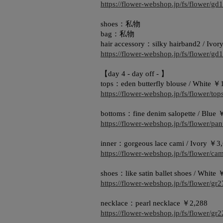
https://flower-webshop.jp/fs/flower/gd
shoes：私物
bag：私物
hair accessory：silky hairband2 / Ivo
https://flower-webshop.jp/fs/flower/gd
【day 4 - day off - 】
tops：eden butterfly blouse / White ￥
https://flower-webshop.jp/fs/flower/to
bottoms：fine denim salopette / Blue
https://flower-webshop.jp/fs/flower/pa
inner：gorgeous lace cami / Ivory ￥3
https://flower-webshop.jp/fs/flower/ca
shoes：like satin ballet shoes / White
https://flower-webshop.jp/fs/flower/g
necklace：pearl necklace ￥2,288
https://flower-webshop.jp/fs/flower/gr