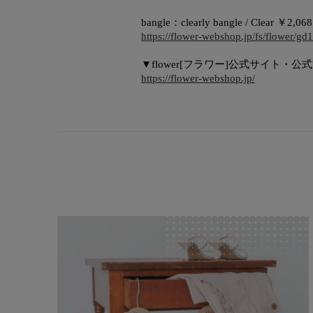
bangle：clearly bangle / Clear ￥2,068
https://flower-webshop.jp/fs/flower/gd
▼flower[フラワー]公式サイト・公
https://flower-webshop.jp/