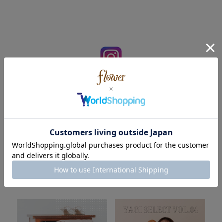
flower designroom
@flower_designroom
flower official
@flower_web
PRESS最新記事