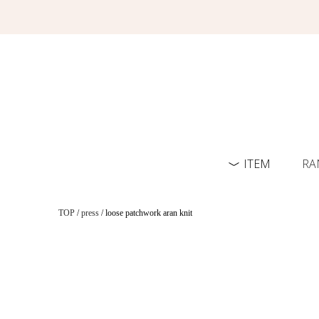
ITEM
RA
TOP
/
press
/ loose patchwork aran knit