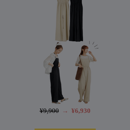
¥9,900
→
¥6,930