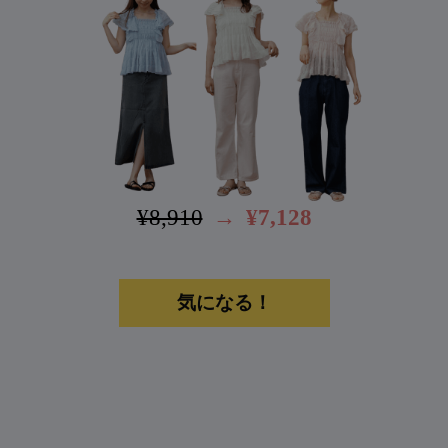
¥8,910
→
¥7,128
気になる！