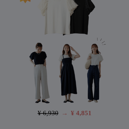
¥ 6,930
→
¥ 4,851