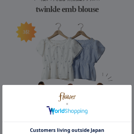
twinkle emb blouse