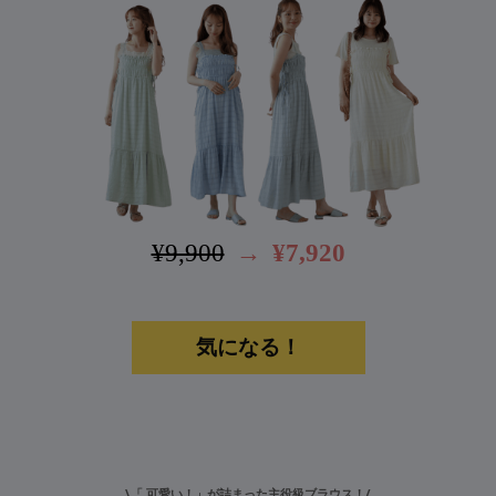
¥9,900
→
¥7,920
気になる！
\「 可愛い！」が詰まった主役級ブラウス！/