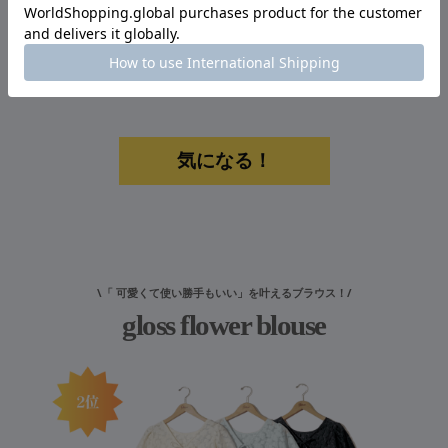
¥8,910
→
¥8,019
気になる！
\「 可愛くて使い勝手もいい」を叶えるブラウス！/
gloss flower blouse