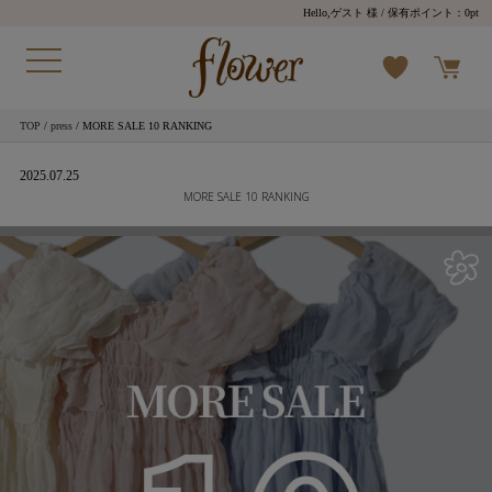
Hello,ゲスト 様
/ 保有ポイント：
0pt
TOP
/
press
/ MORE SALE 10 RANKING
2025.07.25
MORE SALE 10 RANKING