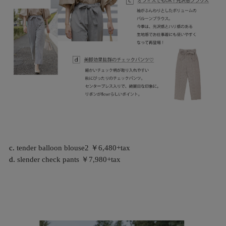
c.
tender balloon blouse2 ￥6,480+tax
d.
slender check pants ￥7,980+tax