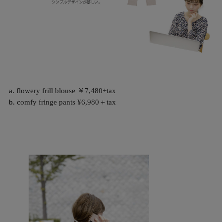
a.
flowery frill blouse ￥7,480+tax
b.
comfy fringe pants ¥6,980＋tax