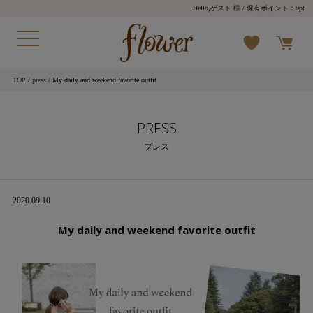
Hello,ゲスト 様
/ 保有ポイント：
0pt
TOP
/
press
/ My daily and weekend favorite outfit
PRESS
プレス
2020.09.10
My daily and weekend favorite outfit