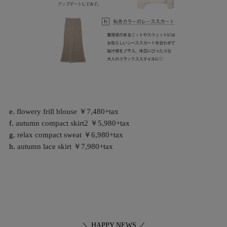
e.
flowery frill blouse ￥7,480+tax
f.
autumn compact skirt2 ￥5,980+tax
g.
relax compact sweat ￥6,980+tax
h.
autumn lace skirt ￥7,980+tax
＼ HAPPY NEWS ／