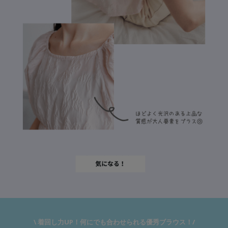
\ 着回し力UP！何にでも合わせられる優秀ブラウス！/