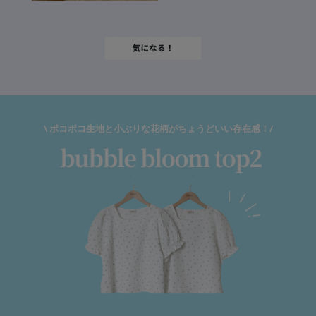
\ ポコポコ生地と小ぶりな花柄がちょうどいい存在感！/