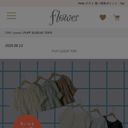
Hello,ゲスト 様
/ 保有ポイント：
0pt
TOP
/
press
/ PUFF SLEEVE TOPS
2025.06.13
PUFF SLEEVE TOPS