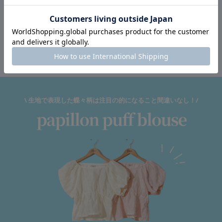
\ 生地で表現した蝶々柄は注目の的になること間違いなし！/