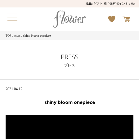
Hello,ゲスト 様
/ 保有ポイント：
0pt
TOP
/
press
/ shiny bloom onepiece
PRESS
プレス
2021.04.12
shiny bloom onepiece