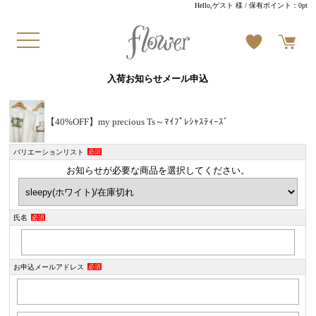
Hello,ゲスト 様
/ 保有ポイント：
0pt
入荷お知らせメール申込
【40%OFF】my precious Ts～ﾏｲﾌﾟﾚｼｬｽﾃｨｰｽﾞ
バリエーションリスト
必須
お知らせが必要な商品を選択してください。
氏名
必須
お申込メールアドレス
必須