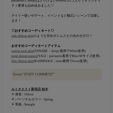
patisserieとsleepyはさりげないflowerのロゴ入りでオリジナリ
ティ要素も詰め込みました♡
デイリー使いやデート、イベントなど幅広いシーンで活躍し
ます！
♡おすすめコーディネート♡
side ribbon skirt
のような甘めボトムスとの合わせが◎！
おすすめコーディネートアイテム
cotton tuck skirt
(TANABE：sleepy着用でWhite使用)
petal denim pants2
(YAGI：patisserie着用でBlue/Mサイズ使用)
thin ribbon skirt
(KASHIWAGI：roses着用でIvory使用)
flower"STAFF COMMENT"
ルミネエスト新宿店 柏木
⚘ 身長 : 164cm
⚘ パーソナルカラー : Spring
⚘ 骨格 : Straight