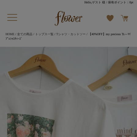
Hello,ゲスト 様
/ 保有ポイント：
0pt
HOME
/
全ての商品
/
トップス一覧
/
Tシャツ・カットソー
/ 【40%OFF】my precious Ts～ﾏｲ
ﾌﾟﾚｼｬｽﾃｨｰｽﾞ