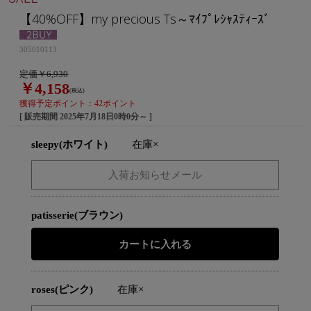
【40%OFF】my precious Ts～ﾏｲﾌﾟﾚｼｬｽﾃｨｰｽﾞ
305010113
定価￥6,930
￥4,158
(税込)
獲得予定ポイント：42ポイント
[ 販売期間
2025年7月18日0時0分
～ ]
sleepy(ホワイト)
在庫×
patisserie(ブラウン)
roses(ピンク)
在庫×