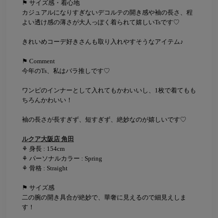
⚑ サイズ感・着心地
カジュアルになりすぎないデコルテの開き感や袖の長さ、程
よい透け感の薄さが大人っぽく着られて嬉しいTsです♡
きれいめコーデ好きさんも取り入れやすそうなアイテム♪
⚑ Comment
今年のTs、私はバラ推しです♡
ワンピのインナーとして入れてもかわいいし、1枚で着てもも
ちろんかわいい！
袖の長さが長すぎず、短すぎず、絶妙なのが嬉しいです♡
ルクア大阪店 角田
⚘ 身長 : 154cm
⚘ パーソナルカラー : Spring
⚘ 骨格 : Straight
⚑ サイズ感
二の腕の開き具合が絶妙で、華奢に見えるので細見えしま
す！