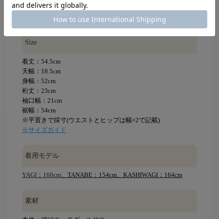
あり
Size
着丈：54.5cm
天幅：18.5cm
身幅：52cm
裄丈：23cm
袖口幅：21cm
裾幅：54cm
※平置きで採寸(ウエストとヒップは幅×2で記載)
※サイズガイド
着用モデル
YAGI：160cm
、TANABE：154cm、KASHIWAGI：164cm
素材