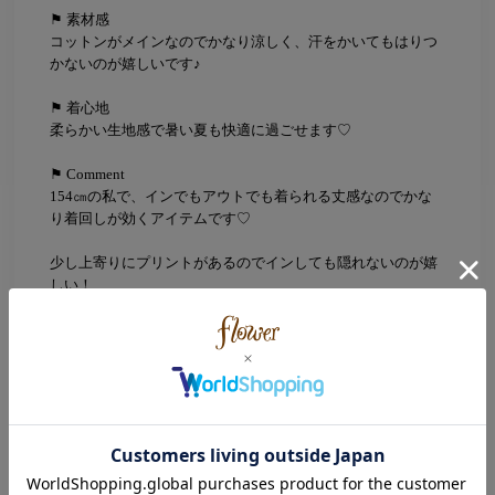
⚑ 素材感
コットンがメインなのでかなり涼しく、汗をかいてもはりつ
かないのが嬉しいです♪
⚑ 着心地
柔らかい生地感で暑い夏も快適に過ごせます♡
⚑ Comment
154㎝の私で、インでもアウトでも着られる丈感なのでかな
り着回しが効くアイテムです♡
少し上寄りにプリントがあるのでインしても隠れないのが嬉
しい！
Color
sleepy(ホワイト)
patisserie(ブラウン)
roses(ピンク)
生地の透け感