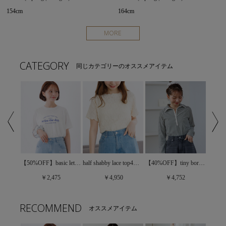
154cm
164cm
MORE
CATEGORY
同じカテゴリーのオススメアイテム
【50%OFF】basic lettering Ts～ﾍﾞｰｼｯｸﾚﾀﾘﾝｸﾞﾃｨｰｽﾞ
daily sheer Ts～ﾃﾞｲﾘｰｼｱｰﾃｨｰｽﾞ
half shabby lace top4～ﾊｰﾌｼｬﾋﾞｰﾚｰｽﾄｯﾌﾟ4
【40%OFF】tiny border top～ﾀｲﾆｰﾎﾞｰﾀﾞｰﾄｯﾌﾟ
￥2,475
￥4,950
￥4,752
RECOMMEND
オススメアイテム