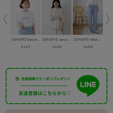
【50%OFF】basic lettering Ts～ﾍﾞｰｼｯｸﾚﾀﾘﾝｸﾞﾃｨｰｽﾞ
【30%OFF】santa monica sweat～ｻﾝﾀﾓﾆｶｽｳｪｯﾄ
【40%OFF】floral lace top～ﾌﾛｰﾗﾙﾚｰｽﾄｯﾌﾟ
【10%OFF】ribbon buggy pants～ﾘﾎﾞﾝﾊﾞｷﾞｰﾊﾟﾝﾂ
￥2,475
￥4,620
￥8,019