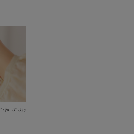
～ﾋﾟｭｱﾊｰﾄﾌﾞﾚｽﾚｯ