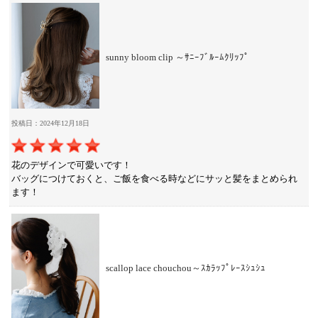
sunny bloom clip ～ｻﾆｰﾌﾞﾙｰﾑｸﾘｯﾌﾟ
投稿日：2024年12月18日
花のデザインで可愛いです！
バッグにつけておくと、ご飯を食べる時などにサッと髪をまとめられ
ます！
scallop lace chouchou～ｽｶﾗｯﾌﾟﾚｰｽｼｭｼｭ