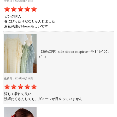
投稿日：2026年01月19日
ピンク購入
春にぴったりだなとかんじました
お花刺繍がFlowerらしいです
【30%OFF】side ribbon onepiece～ｻｲﾄﾞﾘﾎﾞﾝﾜﾝ
ﾋﾟｰｽ
投稿日：2026年01月19日
涼しく着れて良い
洗濯たくさんしても、ダメージが目立っていません