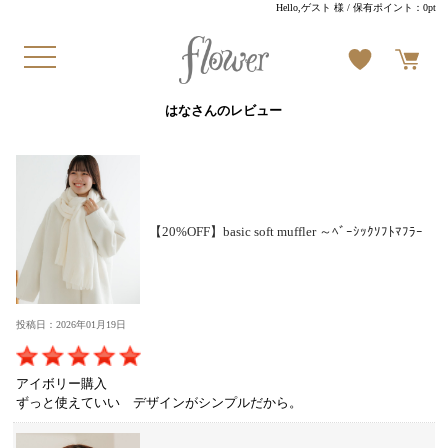
Hello,ゲスト 様
/ 保有ポイント：
0pt
はなさんのレビュー
【20%OFF】basic soft muffler ～ﾍﾞｰｼｯｸｿﾌﾄﾏﾌﾗｰ
投稿日：2026年01月19日
アイボリー購入
ずっと使えていい デザインがシンプルだから。