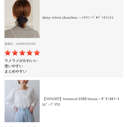
shiny velvet chouchou ～ｼｬｲﾆｰﾍﾞﾙﾍﾞｯﾄｼｭｼｭ
投稿日：2026年01月19日
ラメラメがかわいい
使いやすい
まとめやすい
【50%OFF】botanical EMB blouse～ﾎﾞﾀﾆｶﾙｲｰｴ
ﾑﾋﾞｰﾌﾞﾗｳｽ