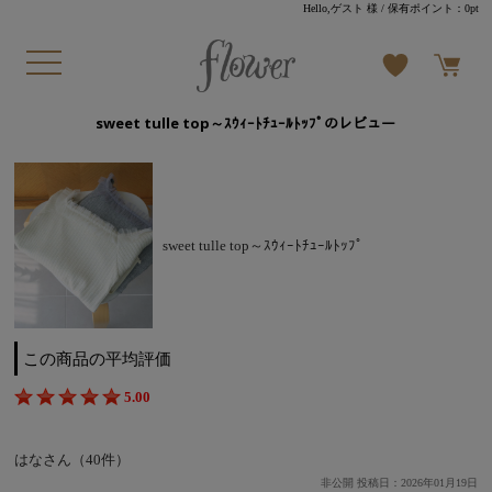
Hello,ゲスト 様
/ 保有ポイント：
0pt
sweet tulle top～ｽｳｨｰﾄﾁｭｰﾙﾄｯﾌﾟのレビュー
sweet tulle top～ｽｳｨｰﾄﾁｭｰﾙﾄｯﾌﾟ
この商品の平均評価
5.00
はなさん（40件）
非公開 投稿日：2026年01月19日