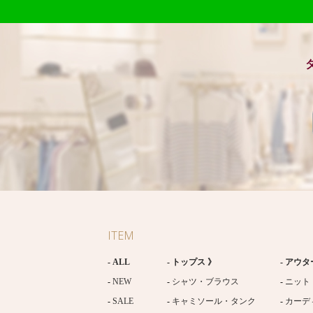
ITEM
ALL
トップス 》
アウタ
NEW
シャツ・ブラウス
ニット
SALE
キャミソール・タンク
カーデ