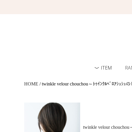
ITEM
RA
HOME
/ twinkle velour chouchou～ﾄｩｲﾝｸﾙﾍﾞﾛｱｼ
twinkle velour choucho