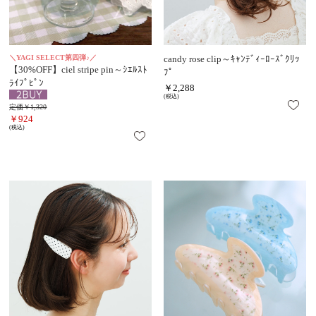
＼YAGI SELECT第四弾♪／
candy rose clip～ｷｬﾝﾃﾞｨｰﾛｰｽﾞｸﾘｯ
【30%OFF】ciel stripe pin～ｼｴﾙｽﾄ
ﾌﾟ
ﾗｲﾌﾟﾋﾟﾝ
￥2,288
(税込)
定価￥1,320
￥924
(税込)