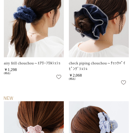
airy frill chouchou～ｴｱﾘｰﾌﾘﾙｼｭｼｭ
check piping chouchou～ﾁｪｯｸﾊﾟｲ
ﾋﾟﾝｸﾞｼｭｼｭ
￥1,298
(税込)
￥2,068
(税込)