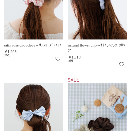
satin rose chouchou～ｻﾃﾝﾛｰｽﾞｼｭｼｭ
natural flower clip～ﾅﾁｭﾗﾙﾌﾗﾜｰｸﾘｯ
ﾌﾟ
￥1,298
(税込)
￥1,518
(税込)