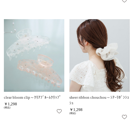
clear bloom clip～ｸﾘｱﾌﾞﾙｰﾑｸﾘｯﾌﾟ
sheer ribbon chouchou～ｼｱｰﾘﾎﾞﾝｼｭ
ｼｭ
￥1,298
(税込)
￥1,298
(税込)