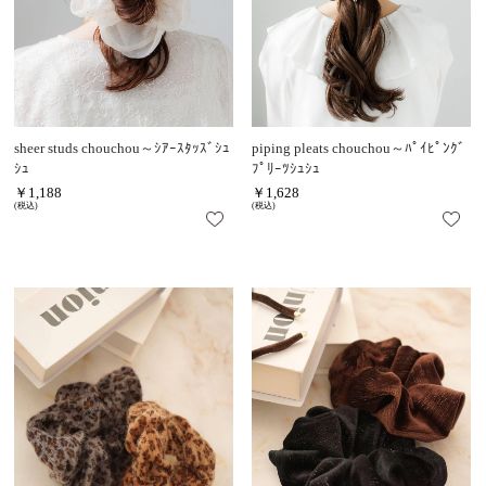
sheer studs chouchou～ｼｱｰｽﾀｯｽﾞｼｭ
piping pleats chouchou～ﾊﾟｲﾋﾟﾝｸﾞ
ｼｭ
ﾌﾟﾘｰﾂｼｭｼｭ
￥1,188
￥1,628
(税込)
(税込)