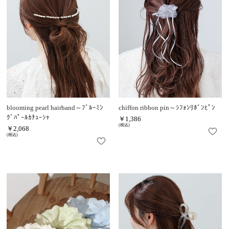
blooming pearl hairband～ﾌﾞﾙｰﾐﾝ
chiffon ribbon pin～ｼﾌｫﾝﾘﾎﾞﾝﾋﾟﾝ
ｸﾞﾊﾟｰﾙｶﾁｭｰｼｬ
￥1,386
(税込)
￥2,068
(税込)