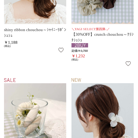
shiny ribbon chouchou～ｼｬｲﾆｰﾘﾎﾞﾝ
＼YAGI SELECT第四弾♪／
【30%OFF】crunch chouchou～ｸﾗﾝ
ｼｭｼｭ
ﾁｼｭｼｭ
￥1,188
(税込)
定価￥1,760
￥1,232
(税込)