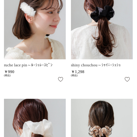
ruche lace pin～ﾙｰｼｭﾚｰｽﾋﾟﾝ
shiny chouchou～ｼｬｲﾆｰｼｭｼｭ
￥990
￥1,298
(税込)
(税込)