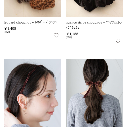
leopard chouchou～ﾚｵﾊﾟｰﾄﾞｼｭｼｭ
nuance stripe chouchou～ﾆｭｱﾝｽｽﾄﾗ
ｲﾌﾟｼｭｼｭ
￥1,408
(税込)
￥1,188
(税込)