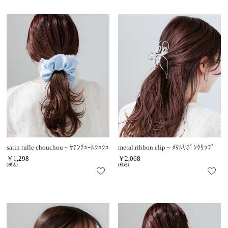
satin tulle chouchou～ｻﾃﾝﾁｭｰﾙｼｭｼｭ
metal ribbon clip～ﾒﾀﾙﾘﾎﾞﾝｸﾘｯﾌﾟ
￥1,298
￥2,068
(税込)
(税込)