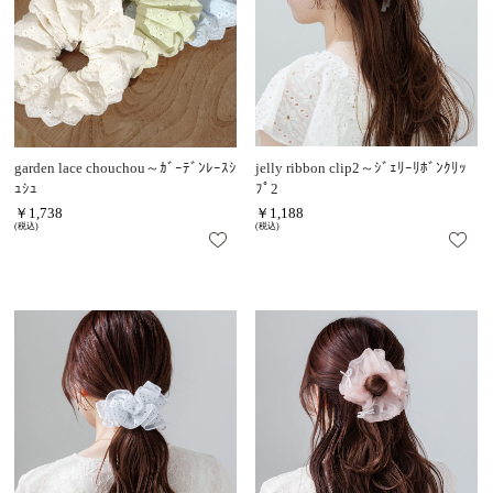
garden lace chouchou～ｶﾞｰﾃﾞﾝﾚｰｽｼ
jelly ribbon clip2～ｼﾞｪﾘｰﾘﾎﾞﾝｸﾘｯ
ｭｼｭ
ﾌﾟ2
￥1,738
￥1,188
(税込)
(税込)