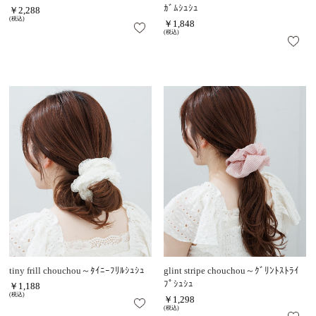
ｶﾞﾑｼｭｼｭ
￥2,288
(税込)
￥1,848
(税込)
tiny frill chouchou～ﾀｲﾆｰﾌﾘﾙｼｭｼｭ
glint stripe chouchou～ｸﾞﾘﾝﾄｽﾄﾗｲ
ﾌﾟｼｭｼｭ
￥1,188
(税込)
￥1,298
(税込)