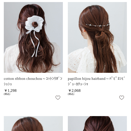
cotton ribbon chouchou～ｺｯﾄﾝﾘﾎﾞﾝ
papillon bijou hairband～ﾊﾟﾋﾟﾖﾝﾋﾞ
ｼｭｼｭ
ｼﾞｭｰｶﾁｭｰｼｬ
￥1,298
￥2,068
(税込)
(税込)