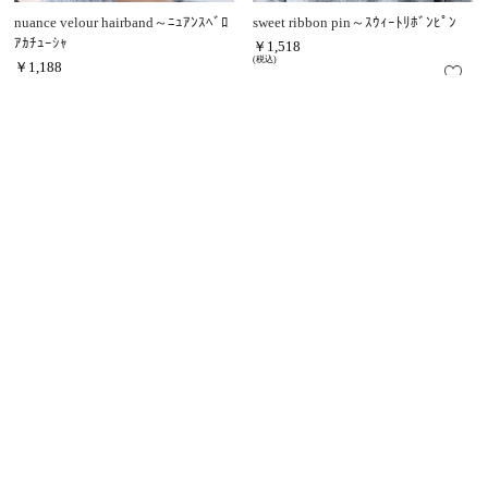
nuance velour hairband～ﾆｭｱﾝｽﾍﾞﾛ
sweet ribbon pin～ｽｳｨｰﾄﾘﾎﾞﾝﾋﾟﾝ
ｱｶﾁｭｰｼｬ
￥1,518
(税込)
￥1,188
(税込)
sheer rose chouchou～ｼｱｰﾛｰｽﾞｼｭｼｭ
fluffy heart clip～ﾌﾗｯﾌｨｰﾊｰﾄｸﾘｯﾌﾟ
￥1,188
￥1,386
(税込)
(税込)