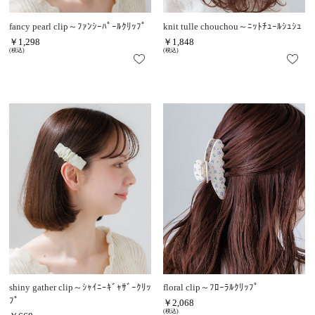
fancy pearl clip～ﾌｧﾝｼｰﾊﾟｰﾙｸﾘｯﾌﾟ
knit tulle chouchou～ﾆｯﾄﾁｭｰﾙｼｭｼｭ
￥1,298
￥1,848
(税込)
(税込)
shiny gather clip～ｼｬｲﾆｰｷﾞｬｻﾞｰｸﾘｯ
floral clip～ﾌﾛｰﾗﾙｸﾘｯﾌﾟ
ﾌﾟ
￥2,068
(税込)