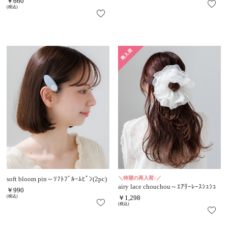
￥660
(税込)
soft bloom pin～ｿﾌﾄﾌﾞﾙｰﾑﾋﾟﾝ(2pc)
＼待望の再入荷♪／
airy lace chouchou～ｴｱﾘｰﾚｰｽｼｭｼｭ
￥990
(税込)
￥1,298
(税込)