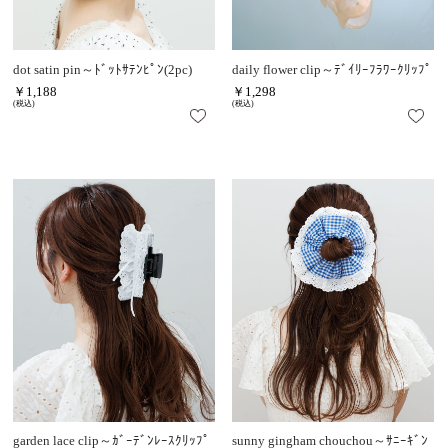
dot satin pin～ﾄﾞｯﾄｻﾃﾝﾋﾟﾝ(2pc)
daily flower clip～ﾃﾞｲﾘｰﾌﾗﾜｰｸﾘｯﾌﾟ
￥1,188
￥1,298
(税込)
(税込)
garden lace clip～ｶﾞｰﾃﾞﾝﾚｰｽｸﾘｯﾌﾟ
sunny gingham chouchou～ｻﾆｰｷﾞﾝ