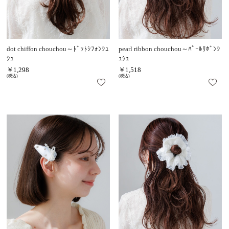
dot chiffon chouchou～ﾄﾞｯﾄｼﾌｫﾝｼｭ
pearl ribbon chouchou～ﾊﾟｰﾙﾘﾎﾞﾝｼ
ｼｭ
ｭｼｭ
￥1,298
￥1,518
(税込)
(税込)