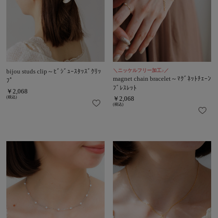
bijou studs clip～ﾋﾞｼﾞｭｰｽﾀｯｽﾞｸﾘｯ
＼ニッケルフリー加工♪／
magnet chain bracelet～ﾏｸﾞﾈｯﾄﾁｪｰﾝ
ﾌﾟ
ﾌﾞﾚｽﾚｯﾄ
￥2,068
(税込)
￥2,068
(税込)