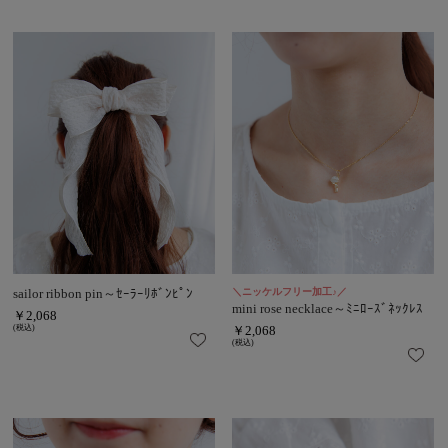
sailor ribbon pin～ｾｰﾗｰﾘﾎﾞﾝﾋﾟﾝ
＼ニッケルフリー加工♪／
mini rose necklace～ﾐﾆﾛｰｽﾞﾈｯｸﾚｽ
￥2,068
(税込)
￥2,068
(税込)