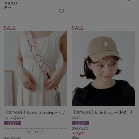
￥2,288
(税込)
【30%OFF】flower lace strap～ﾌﾗﾜ
【30%OFF】little B cap～ﾘﾄﾙﾋﾞｰｷ
ｰﾚｰｽｽﾄﾗｯﾌﾟ
ｬｯﾌﾟ
定価￥2,970
￥2,079
(税込)
定価￥3,080