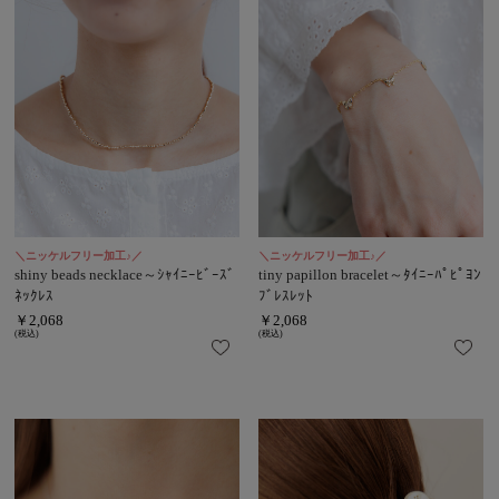
＼ニッケルフリー加工♪／
＼ニッケルフリー加工♪／
shiny beads necklace～ｼｬｲﾆｰﾋﾞｰｽﾞ
tiny papillon bracelet～ﾀｲﾆｰﾊﾟﾋﾟﾖﾝ
ﾈｯｸﾚｽ
ﾌﾞﾚｽﾚｯﾄ
￥2,068
￥2,068
(税込)
(税込)