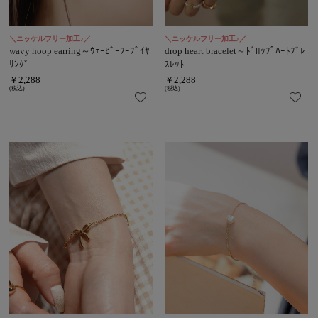
＼ニッケルフリー加工♪／
＼ニッケルフリー加工♪／
wavy hoop earring～ｳｪｰﾋﾞｰﾌｰﾌﾟｲﾔ
drop heart bracelet～ﾄﾞﾛｯﾌﾟﾊｰﾄﾌﾞﾚ
ﾘﾝｸﾞ
ｽﾚｯﾄ
￥2,288
￥2,288
(税込)
(税込)