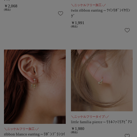
＼ニッケルフリー加工♪／
￥2,068
twin ribbon earring～ﾂｲﾝﾘﾎﾞﾝｲﾔﾘﾝ
(税込)
ｸﾞ
￥1,991
(税込)
＼ニッケルフリータイプ♪／
little familia pierce～ﾘﾄﾙﾌｧﾐﾘｱﾋﾟｱｽ
￥1,980
＼ニッケルフリー加工♪／
(税込)
ribbon blanco earring～ﾘﾎﾞﾝﾌﾞﾗﾝｺｲ