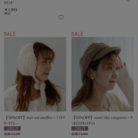
ﾔﾘﾝｸﾞ
￥1,991
(税込)
【50%OFF】knit ear muffler～ﾆｯﾄｲ
【50%OFF】wool like casquette～ｳ
ﾔｰﾏﾌﾗｰ
ｰﾙﾗｲｸｷｬｽｹｯﾄ
定価￥3,960
定価￥3,960