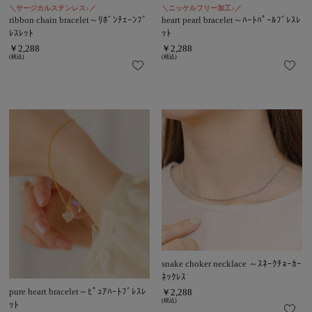
＼サージカルステンレス♪／
＼ニッケルフリー加工♪／
ribbon chain bracelet～ﾘﾎﾞﾝﾁｪｰﾝﾌﾞ
heart pearl bracelet～ﾊｰﾄﾊﾟｰﾙﾌﾞﾚｽﾚ
ﾚｽﾚｯﾄ
ｯﾄ
￥2,288
￥2,288
(税込)
(税込)
snake choker necklace ～ｽﾈｰｸﾁｮｰｶｰ
ﾈｯｸﾚｽ
pure heart bracelet～ﾋﾟｭｱﾊｰﾄﾌﾞﾚｽﾚ
￥2,288
(税込)
ｯﾄ