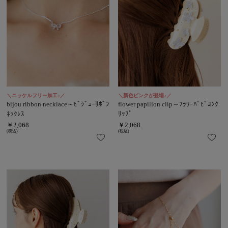
＼ニッケルフリー加工♪／
＼新色ピンクが登場♪／
bijou ribbon necklace～ﾋﾞｼﾞｭｰﾘﾎﾞﾝ
flower papillon clip～ﾌﾗﾜｰﾊﾟﾋﾟﾖﾝｸ
ﾈｯｸﾚｽ
ﾘｯﾌﾟ
￥2,068
￥2,068
(税込)
(税込)