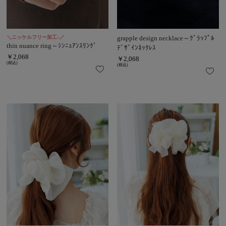
＼ニッケルフリー加工♪／
grapple design necklace～ｸﾞﾗｯﾌﾟﾙ
thin nuance ring～ｼﾝﾆｭｱﾝｽﾘﾝｸﾞ
ﾃﾞｻﾞｲﾝﾈｯｸﾚｽ
￥2,068
￥2,068
(税込)
(税込)