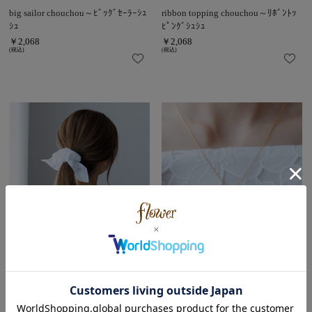
big sailor chouchou～ﾋﾞｯｸﾞｾｰﾗｰｼｭ
ribbon topping chouchou～ﾘﾎﾞﾝﾄｯ
ｼｭ
ﾋﾟﾝｸﾞｼｭｼｭ
￥2,068
￥2,068
(税込)
(税込)
plain galette chouchou～ﾌﾟﾚｰﾝｶﾞﾚｯ
＼ニッケルフリー加工♪／
simple heart necklace～ｼﾝﾌﾟﾙﾊｰﾄﾈｯ
ﾄｼｭｼｭ
ｸﾚｽ