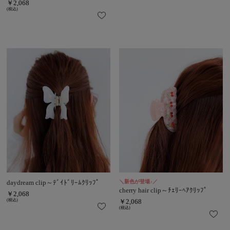
￥2,068
(税込)
daydream clip～ﾃﾞｲﾄﾞﾘｰﾑｸﾘｯﾌﾟ
＼新色が登場♪／
cherry hair clip～ﾁｪﾘｰﾍｱｸﾘｯﾌﾟ
￥2,068
(税込)
￥2,068
(税込)