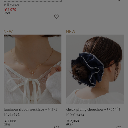
定価￥2,970
￥2,079
(税込)
luminous ribbon necklace～ﾙﾐﾅｽﾘ
check piping chouchou～ﾁｪｯｸﾊﾟｲ
ﾎﾞﾝﾈｯｸﾚｽ
ﾋﾟﾝｸﾞｼｭｼｭ
￥2,068
￥2,068
(税込)
(税込)