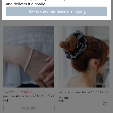
￥2,068
(税込)
￥2,068
(税込)
＼ニッケルフリー加工♪／
hem check chouchou～ﾍﾑﾁｪｯｸｼｭｼｭ
point heart bracelet～ﾎﾟｲﾝﾄﾊｰﾄﾌﾞﾚｽ
￥2,068
ﾚｯﾄ
(税込)