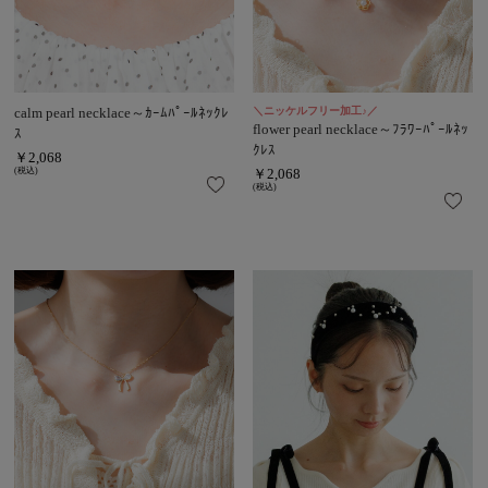
calm pearl necklace～ｶｰﾑﾊﾟｰﾙﾈｯｸﾚ
＼ニッケルフリー加工♪／
flower pearl necklace～ﾌﾗﾜｰﾊﾟｰﾙﾈｯ
ｽ
ｸﾚｽ
￥2,068
(税込)
￥2,068
(税込)