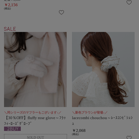
￥2,156
(税込)
＼同シリーズのマフラーもございます♪／
＼新色ブラウンが登場♪／
【30％OFF】fluffy rose glove～ﾌﾗｯ
lacecombi chouchou～ﾚｰｽｺﾝﾋﾞｼｭｼ
ﾌｨｰﾛｰｽﾞｸﾞﾛｰﾌﾞ
ｭ
￥2,068
(税込)