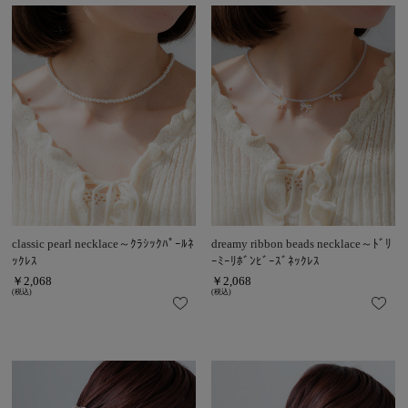
classic pearl necklace～ｸﾗｼｯｸﾊﾟｰﾙﾈ
dreamy ribbon beads necklace～ﾄﾞﾘ
ｯｸﾚｽ
ｰﾐｰﾘﾎﾞﾝﾋﾞｰｽﾞﾈｯｸﾚｽ
￥2,068
￥2,068
(税込)
(税込)