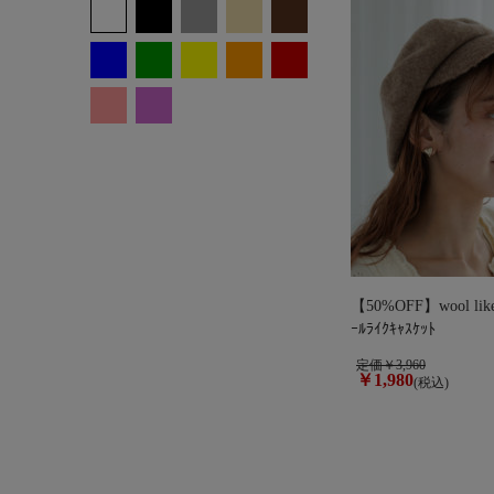
【50%OFF】wool like 
ｰﾙﾗｲｸｷｬｽｹｯﾄ
定価￥3,960
￥1,980
(税込)