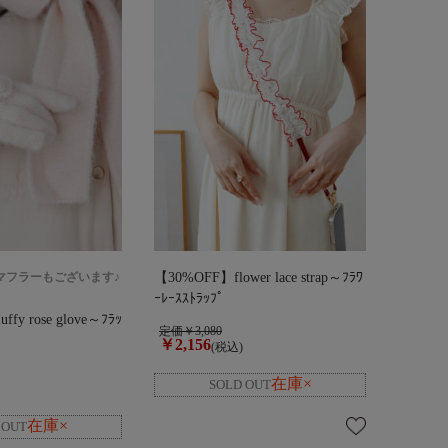
マフラーもございます♪
【30%OFF】flower lace strap～ﾌﾗﾜ
ｰﾚｰｽｽﾄﾗｯﾌﾟ
fy rose glove～ﾌﾗｯ
定価￥3,080
ﾞ
￥2,156
(税込)
在庫×
在庫×