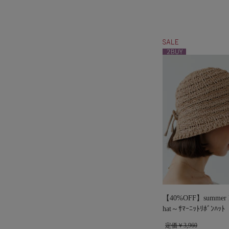
【40%OFF】summer kn
hat～ｻﾏｰﾆｯﾄﾘﾎﾞﾝﾊｯﾄ
定価￥3,960