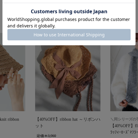
it ribbon
【40%OFF】ribbon hat ～リボンハ
＼同シリーズの
ット
【40%OFF】fluf
ﾗｯﾌｨｰﾛｰｽﾞﾏﾌﾗ
定価￥3,960