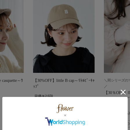
casquette～ｳ
【30%OFF】little B cap～ﾘﾄﾙﾋﾞｰｷｬ
＼同シリーズの
ｯﾌﾟ
／
【30％OFF】fluf
定価￥2,970
ﾌｨｰﾛｰｽﾞｸﾞﾛｰﾌ
￥2,079
(税込)
定価￥2,970
￥2,079
(税込)