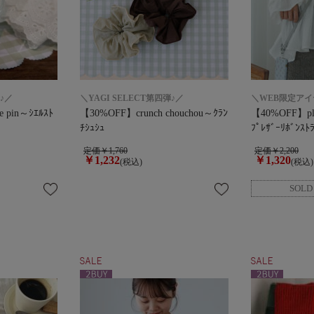
弾♪／
＼YAGI SELECT第四弾♪／
＼WEB限定アイ
e pin～ｼｴﾙｽﾄ
【30%OFF】crunch chouchou～ｸﾗﾝ
【40%OFF】plea
ﾁｼｭｼｭ
ﾌﾟﾚｻﾞｰﾘﾎﾞﾝｽﾄ
定価￥1,760
定価￥2,200
￥1,232
￥1,320
(税込)
(税込)