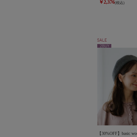
￥2,376
(税込)
【30%OFF】basic woo