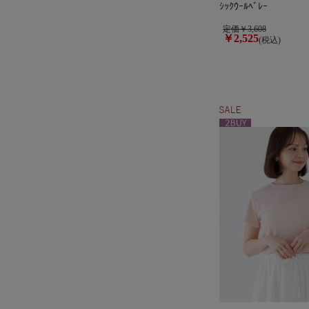
ｼｯｸｳｰﾙﾍﾞﾚｰ
定価￥3,608
￥2,525
(税込)