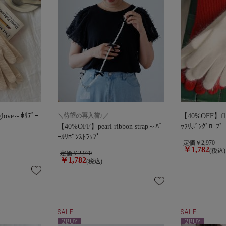
love～ﾎﾘﾃﾞｰ
＼待望の再入荷♪／
【40%OFF】fluf
【40%OFF】pearl ribbon strap～ﾊﾟ
ｯﾌﾘﾎﾞﾝｸﾞﾛｰﾌﾞ
ｰﾙﾘﾎﾞﾝｽﾄﾗｯﾌﾟ
定価￥2,970
￥1,782
(税込)
定価￥2,970
￥1,782
(税込)