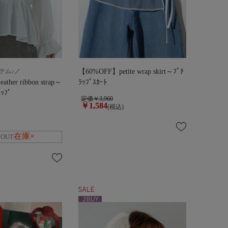
テム♪／
【60%OFF】petite wrap skirt～ﾌﾟﾁ
ther ribbon strap～
ﾗｯﾌﾟｽｶｰﾄ
ﾗｯﾌﾟ
定価￥3,960
￥1,584
(税込)
在庫×