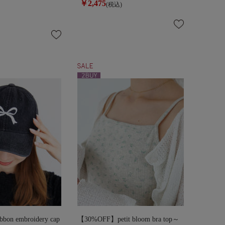
￥2,475
(税込)
on embroidery cap
【30%OFF】petit bloom bra top～