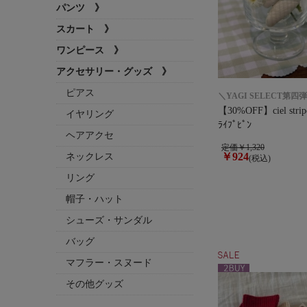
パンツ 》
スカート 》
ワンピース 》
アクセサリー・グッズ 》
ピアス
＼YAGI SELECT第四
【30%OFF】ciel strip
イヤリング
ﾗｲﾌﾟﾋﾟﾝ
ヘアアクセ
定価￥1,320
￥924
ネックレス
(税込)
リング
帽子・ハット
シューズ・サンダル
バッグ
マフラー・スヌード
その他グッズ