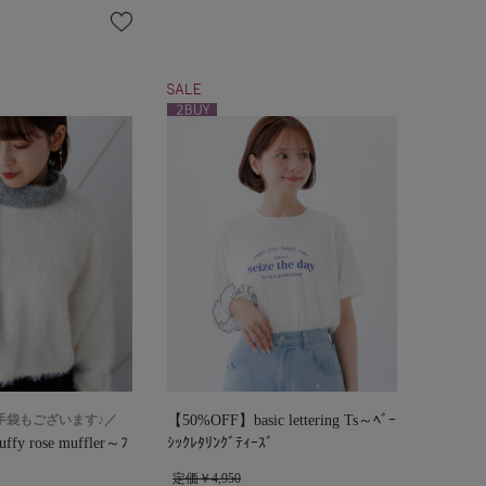
手袋もございます♪／
【50%OFF】basic lettering Ts～ﾍﾞｰ
fy rose muffler～ﾌ
ｼｯｸﾚﾀﾘﾝｸﾞﾃｨｰｽﾞ
ｰ
定価￥4,950