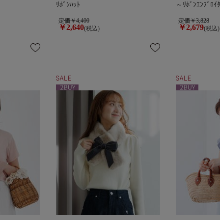
ﾘﾎﾞﾝﾊｯﾄ
～ﾘﾎﾞﾝｴﾝﾌﾞﾛｲﾀ
定価￥4,400
定価￥3,828
￥2,640
￥2,679
(税込)
(税込)