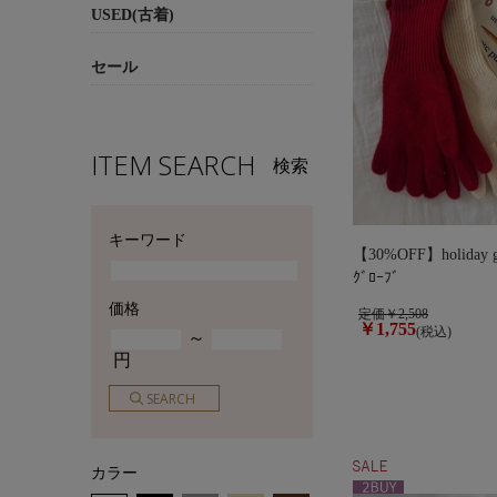
USED(古着)
セール
ITEM SEARCH
検索
キーワード
【30%OFF】holiday g
ｸﾞﾛｰﾌﾞ
価格
定価￥2,508
￥1,755
(税込)
～
円
カラー