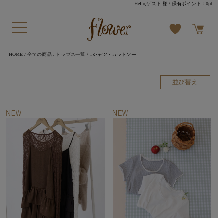
Hello,ゲスト 様
/ 保有ポイント：
0pt
HOME
/
全ての商品
/
トップス一覧
/ Tシャツ・カットソー
並び替え