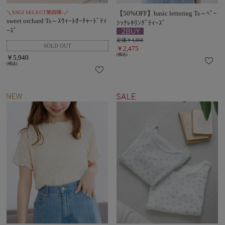
＼YAGI SELECT第四弾♪／
【50%OFF】basic lettering Ts～ﾍﾞｰ
sweet orchard Ts～ｽｳｨｰﾄｵｰﾁｬｰﾄﾞﾃｨ
ｼｯｸﾚﾀﾘﾝｸﾞﾃｨｰｽﾞ
ｰｽﾞ
定価￥4,950
￥2,475
(税込)
￥5,940
(税込)