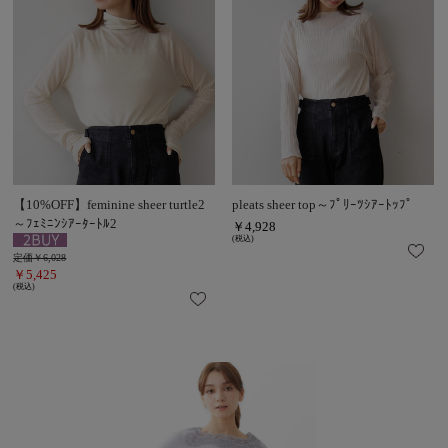
【10%OFF】feminine sheer turtle2
pleats sheer top～ﾌﾟﾘｰﾂｼｱｰﾄｯﾌﾟ
～ﾌｪﾐﾆﾝｼｱｰﾀｰﾄﾙ2
￥4,928
(税込)
定価￥6,028
￥5,425
(税込)