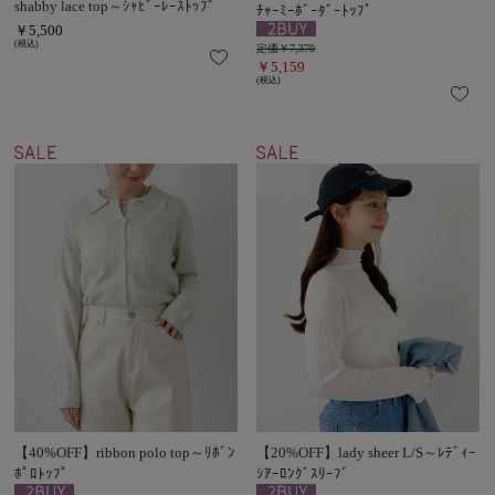
shabby lace top～ｼｬﾋﾞｰﾚｰｽﾄｯﾌﾟ
ﾁｬｰﾐｰﾎﾞｰﾀﾞｰﾄｯﾌﾟ
￥5,500
(税込)
定価￥7,370
￥5,159
(税込)
【40%OFF】ribbon polo top～ﾘﾎﾞﾝ
【20%OFF】lady sheer L/S～ﾚﾃﾞｨｰ
ﾎﾟﾛﾄｯﾌﾟ
ｼｱｰﾛﾝｸﾞｽﾘｰﾌﾞ