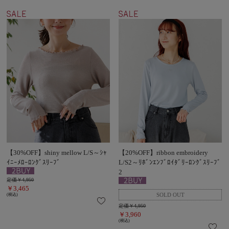
【30%OFF】shiny mellow L/S～ｼｬ
【20%OFF】ribbon embroidery
ｲﾆｰﾒﾛｰﾛﾝｸﾞｽﾘｰﾌﾞ
L/S2～ﾘﾎﾞﾝｴﾝﾌﾞﾛｲﾀﾞﾘｰﾛﾝｸﾞｽﾘｰﾌﾞ
2
定価￥4,950
￥3,465
(税込)
定価￥4,950
￥3,960
(税込)