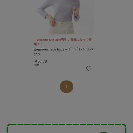
＼gorgeous lace topが新しい仕様になって登
場！／
gorgeous lace top2～ｺﾞｰｼﾞｬｽﾚｰｽﾄｯ
ﾌﾟ2
￥5,478
(税込)
1