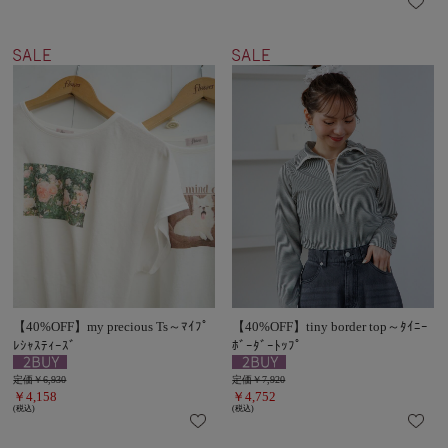
【40%OFF】my precious Ts～ﾏｲﾌﾟ
【40%OFF】tiny border top～ﾀｲﾆｰ
ﾚｼｬｽﾃｨｰｽﾞ
ﾎﾞｰﾀﾞｰﾄｯﾌﾟ
定価￥6,930
定価￥7,920
￥4,158
￥4,752
(税込)
(税込)