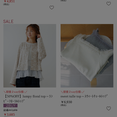
￥4,851
(税込)
(税込)
＼前後２way仕様♪／
＼前後２way仕様♪／
【50%OFF】lumpy floral top～ﾗﾝ
sweet tulle top～ｽｳｨｰﾄﾁｭｰﾙﾄｯﾌﾟ
ﾋﾟｰﾌﾛｰﾗﾙﾄｯﾌﾟ
￥6,930
(税込)
定価￥7,370
￥3,685