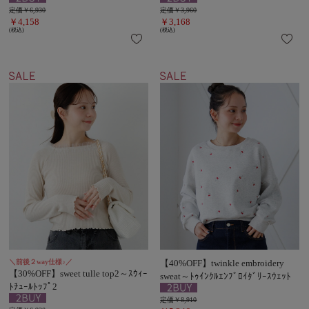
定価￥6,930
定価￥3,960
￥4,158
￥3,168
(税込)
(税込)
＼前後２way仕様♪／
【40%OFF】twinkle embroidery
【30%OFF】sweet tulle top2～ｽｳｨｰ
sweat～ﾄｩｲﾝｸﾙｴﾝﾌﾞﾛｲﾀﾞﾘｰｽｳｪｯﾄ
ﾄﾁｭｰﾙﾄｯﾌﾟ2
定価￥8,910