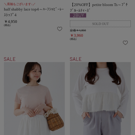
＼長袖もございます♪／
【20%OFF】petite bloom Ts～ﾌﾟﾁ
half shabby lace top4～ﾊｰﾌｼｬﾋﾞｰﾚｰ
ﾌﾞﾙｰﾑﾃｨｰｽﾞ
ｽﾄｯﾌﾟ4
￥4,950
(税込)
定価￥4,950
￥3,960
(税込)