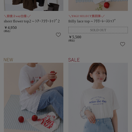
＼前後２way仕様♪／
＼YAGI SELECT第四弾♪／
sheer flower top2～ｼｱｰﾌﾗﾜｰﾄｯﾌﾟ2
frilly lace top～ﾌﾘﾘｰﾚｰｽﾄｯﾌﾟ
￥4,950
(税込)
￥5,500
(税込)