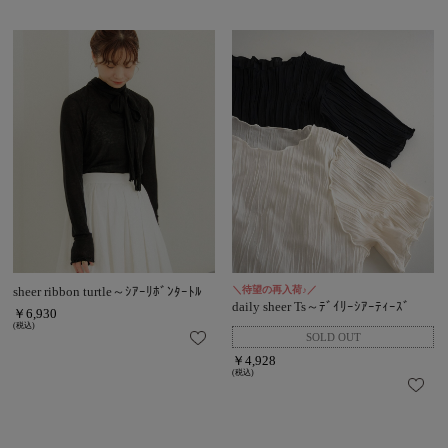
sheer ribbon turtle～ｼｱｰﾘﾎﾞﾝﾀｰﾄﾙ
＼待望の再入荷♪／
daily sheer Ts～ﾃﾞｲﾘｰｼｱｰﾃｨｰｽﾞ
￥6,930
(税込)
￥4,928
(税込)