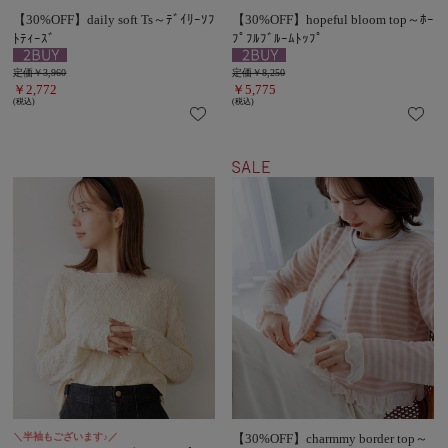
【30%OFF】daily soft Ts～ﾃﾞｲﾘｰｿﾌ
【30%OFF】hopeful bloom top～ﾎｰ
ﾄﾃｨｰｽﾞ
ﾌﾟﾌﾙﾌﾞﾙｰﾑﾄｯﾌﾟ
定価￥3,960
定価￥8,250
￥2,772
￥5,775
(税込)
(税込)
＼半袖もございます♪／
【30%OFF】charmmy border top～