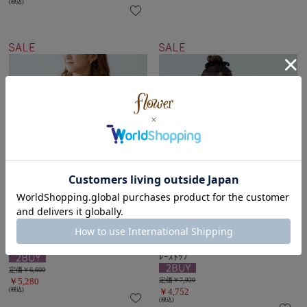
(税込)
【20%OFF】frill border top～ﾌﾘﾙﾎﾞ
＼前後２way仕様♪／
【40%OFF】floral lace top～ﾌﾛｰﾗﾙ
ｰﾀﾞｰﾄｯﾌﾟ
ﾚｰｽﾄｯﾌﾟ
定価￥6,600
￥5,280
定価￥7,920
(税込)
￥4,752
(税込)