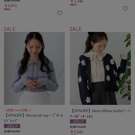
定価￥6,930
￥5,346
￥4,851
(税込)
(税込)
＼前後２way仕様♪／
【20%OFF】sheer ribbon turtle2～ｼ
【30%OFF】bloom rib top～ﾌﾞﾙｰﾑ
ｱｰﾘﾎﾞﾝﾀｰﾄﾙ2
ﾘﾌﾞﾄｯﾌﾟ
定価￥6,930
定価￥6,930
￥5,544