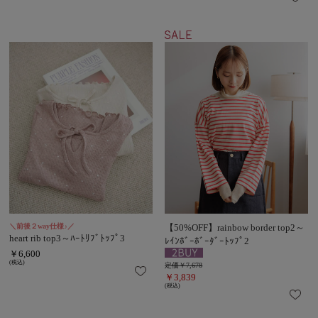
＼前後２way仕様♪／
【50%OFF】rainbow border top2～
heart rib top3～ﾊｰﾄﾘﾌﾞﾄｯﾌﾟ3
ﾚｲﾝﾎﾞｰﾎﾞｰﾀﾞｰﾄｯﾌﾟ2
￥6,600
(税込)
定価￥7,678
￥3,839
(税込)