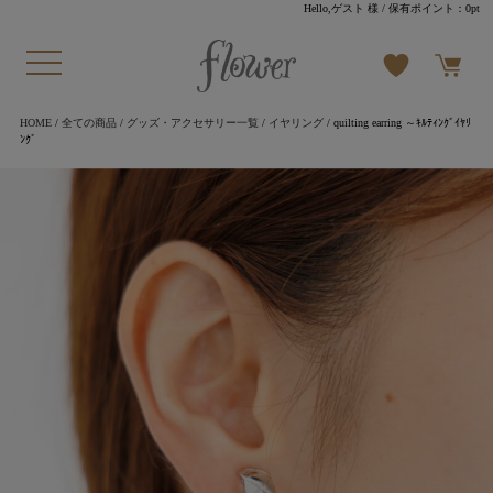
Hello,ゲスト 様
/ 保有ポイント：
0pt
HOME
/
全ての商品
/
グッズ・アクセサリー一覧
/
イヤリング
/ quilting earring ～ｷﾙﾃｨﾝｸﾞｲﾔﾘ
ﾝｸﾞ