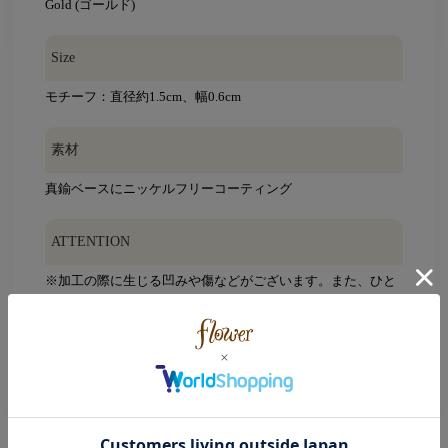
Gold (ゴールド)
Size
モチーフ：直径約1.5cm、幅0.6cm
素材
真鍮ベースにニッケルフリーコーティング
ATTENTION
※加工の際に生じる凹みや傷などがございます。また、ひと
つひとつ大きさや形・色味が多少異なる場合もございます。
※摩擦や引っ張り等により、破損するおそれがありますの
で、丁寧にお取り扱い下さい。
※ご使用の際には周囲の物との引っかかりにご注意下さい。
※こちらの商品はインポート商品です。
レビュー件数：
2件