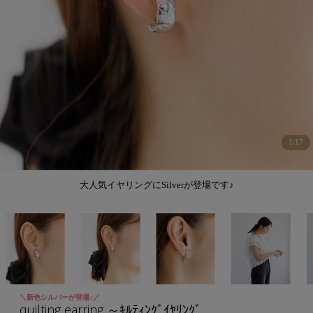
1
/
17
大人気イヤリングにSilverが登場です♪
＼新色シルバーが登場♪／
quilting earring ～ｷﾙﾃｨﾝｸﾞｲﾔﾘﾝｸﾞ