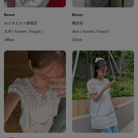
flower
flower
ルミネエスト新宿店
横浜店
大内 ( Summer | Straight )
akari ( Autumn | Natural )
146cm
152cm