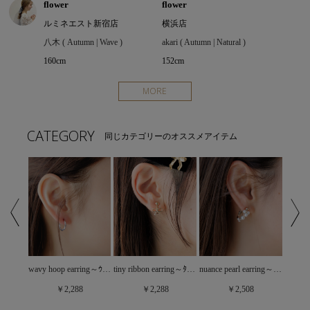
flower
flower
ルミネエスト新宿店
横浜店
八木 ( Autumn | Wave )
akari ( Autumn | Natural )
160cm
152cm
MORE
CATEGORY
同じカテゴリーのオススメアイテム
ornament earring～ｵｰﾅﾒﾝﾄｲﾔﾘﾝｸﾞ
tiny ribbon earring～ﾀｲﾆｰﾘﾎﾞﾝｲﾔﾘﾝｸﾞ
wavy hoop earring～ｳｪｰﾋﾞｰﾌｰﾌﾟｲﾔﾘﾝｸﾞ
nuance pearl earring～ﾆｭｱﾝｽﾊﾟｰﾙｲﾔﾘﾝｸﾞ
￥2,288
￥2,288
￥2,508