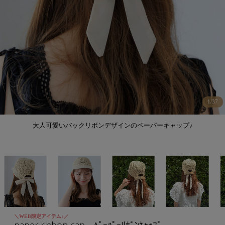
1
/
37
大人可愛いバックリボンデザインのペーパーキャップ♪
＼WEB限定アイテム♪／
paper ribbon cap～ﾍﾟｰﾊﾟｰﾘﾎﾞﾝｷｬｯﾌﾟ