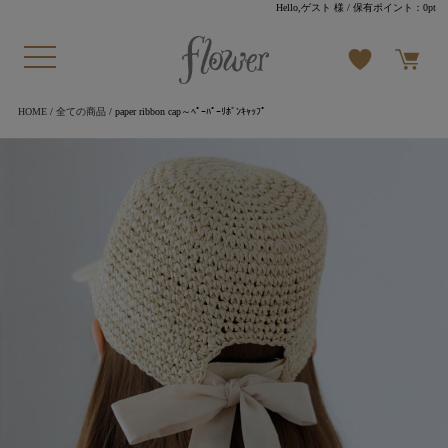
Hello,ゲスト 様
/ 保有ポイント：
0pt
HOME
/
全ての商品
/ paper ribbon cap～ﾍﾟｰﾊﾟｰﾘﾎﾞﾝｷｬｯﾌﾟ