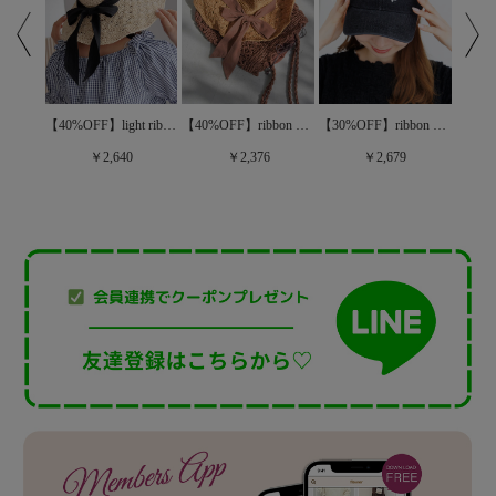
【40%OFF】light ribbon hat ～ﾗｲﾄﾘﾎﾞﾝﾊｯﾄ
【30%OFF】little B cap～ﾘﾄﾙﾋﾞｰｷｬｯﾌﾟ
【40%OFF】ribbon hat ～リボンハット
【30%OFF】ribbon embroidery cap～ﾘﾎﾞﾝｴﾝﾌﾞﾛｲﾀﾞﾘｰｷｬｯﾌﾟ
￥2,640
￥2,376
￥2,679