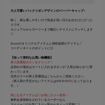
大人可愛いバックリボンデザインのペーパーキャップ♪
軽く、風を通しやすいので気温が高い日のお出かけにぴった
りです。
カジュアルからガーリーまで幅広いテイストにマッチします
♡
flowerのオリジナルアイテムと相性抜群のアイテム！
コーディネートのポイントに◎
【知って便利なお買い物機能】
再入荷通知ボタンをクリック！
品切れの場合はカートに入れるボタンが”入荷お知らせ”に変
わっています。
完売カラーの再入荷通知はこちらからご登録ください。
（再入荷の予定がないアイテムはSOLD OUTになっておりま
す。）
気になるアイテムは♡お気に入りへ追加！
無料会員登録をされているユーザーなら
マイページのお気に入り一覧からチェック可能に！