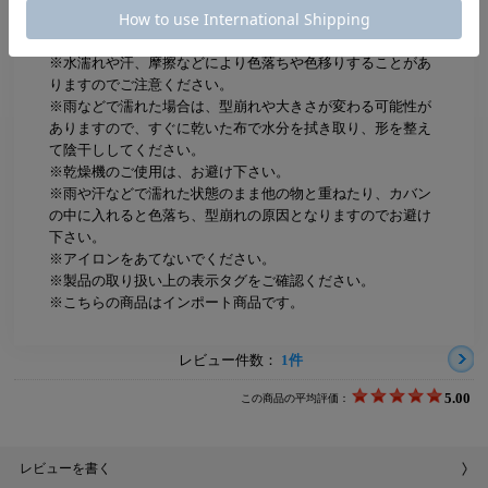
ATTENTION
※水濡れや汗、摩擦などにより色落ちや色移りすることがあ
りますのでご注意ください。
※雨などで濡れた場合は、型崩れや大きさが変わる可能性が
ありますので、すぐに乾いた布で水分を拭き取り、形を整え
て陰干ししてください。
※乾燥機のご使用は、お避け下さい。
※雨や汗などで濡れた状態のまま他の物と重ねたり、カバン
の中に入れると色落ち、型崩れの原因となりますのでお避け
下さい。
※アイロンをあてないでください。
※製品の取り扱い上の表示タグをご確認ください。
※こちらの商品はインポート商品です。
レビュー件数：
1件
5.00
この商品の平均評価：
レビューを書く