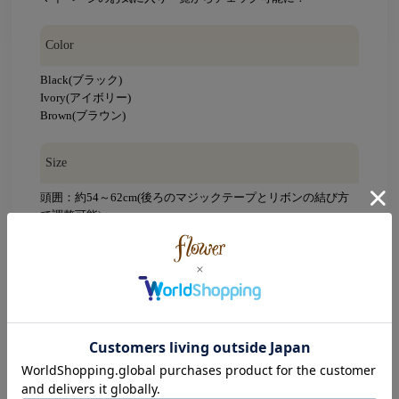
Color
Black(ブラック)
Ivory(アイボリー)
Brown(ブラウン)
Size
頭囲：約54～62cm(後ろのマジックテープとリボンの結び方
で調整可能)
つば長さ：約8cm
リボン長さ：約40cm
素材
本体：分類外繊維(紙)100％
リボン：ポリエステル95％、綿5％
つば裏：ポリエステル100％