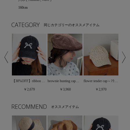
160cm
CATEGORY
同じカテゴリーのオススメアイテム
brownie hunting cap～ﾌﾞﾗｳﾆｰﾊﾝﾁﾝｸﾞｷｬｯﾌﾟ
petit dot cap～ﾌﾟﾁﾄﾞｯﾄｷｬｯﾌﾟ
【30%OFF】ribbon embroidery cap～ﾘﾎﾞﾝｴﾝﾌﾞﾛｲﾀﾞﾘｰｷｬｯﾌﾟ
flower tender cap～ﾌﾗﾜｰﾃﾝﾀﾞｰｷｬｯﾌﾟ
￥3,960
￥2,679
￥2,970
RECOMMEND
オススメアイテム