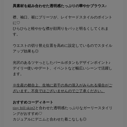
異素材を組み合わせた透明感たっぷりの華やかブラウス♪
襟、袖口、裾にプリーツが、レイヤードスタイルのポイント
に♡
ひらひらと軽やかな襟が顔周りをパッと明るくしてくれま
す。
ウエストの切り替え位置を高めに設定しているのでスタイル
アップ効果も◎
光沢のあるツヤっとしたパールボタンもデザインポイント♪
デイリー使いやデート、イベントなど幅広いシーンで活躍し
ます。
※生産の都合上、生地に若干の糸の混入がみられる場合がご
ざいます。不良ではございませんのでご了承ください。
おすすめコーディネート
tiny frill skirt2
と合わせた透明感たっぷりなガーリースタイリ
ングがおすすめ♡
カジュアルにデニムと合わせた着こなしも◎