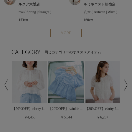
ルクア大阪店
ルミネエスト新宿店
mai ( Spring | Straight )
八木 ( Autumn | Wave )
153cm
160cm
MORE
CATEGORY
同じカテゴリーのオススメアイテム
【30%OFF】clarity flower half blouse～ｸﾗﾘﾃｨﾌﾗﾜｰﾊｰﾌﾌﾞﾗｳｽ
classic pleats blouse～ｸﾗｼｯｸﾌﾟﾘｰﾂﾌﾞﾗｳｽ
【50%OFF】clarity flower blouse～ｸﾗﾘﾃｨﾌﾗﾜｰﾌﾞﾗｳｽ
【20%OFF】twinkle gather blouse～ﾄｩｲﾝｸﾙｷﾞｬｻﾞｰﾌﾞﾗｳｽ
￥6,237
￥4,455
￥5,544