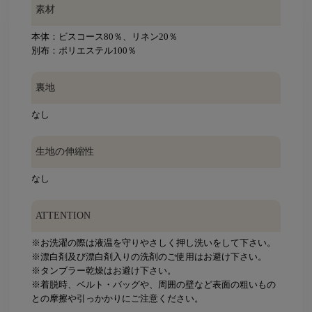
素材
本体：ビスコース80％、リネン20％
別布：ポリエステル100％
裏地
なし
生地の伸縮性
なし
ATTENTION
※お洗濯の際は液温を守りやさしく押し洗いをして下さい。
※漂白剤及び漂白剤入りの洗剤のご使用はお避け下さい。
※タンブラー乾燥はお避け下さい。
※着脱時、ベルト・バッグや、周囲の壁など表面の粗いもの
との摩擦や引っかかりにご注意ください。