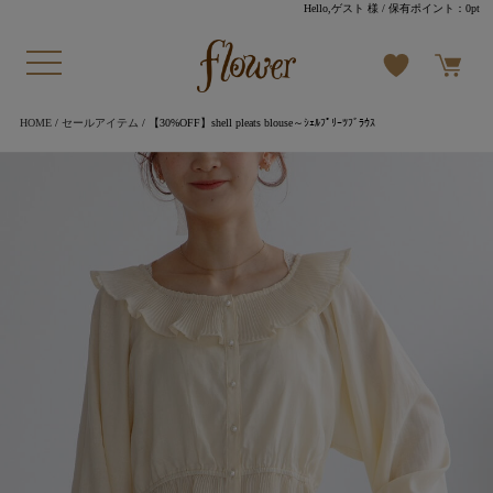
Hello,ゲスト 様
/ 保有ポイント：
0pt
HOME
/
セールアイテム
/ 【30%OFF】shell pleats blouse～ｼｪﾙﾌﾟﾘｰﾂﾌﾞﾗｳｽ