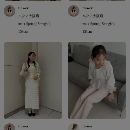
flower
flower
ルクア大阪店
ルクア大阪店
mai ( Spring | Straight )
mai ( Spring | Straight )
153cm
153cm
flower
flower