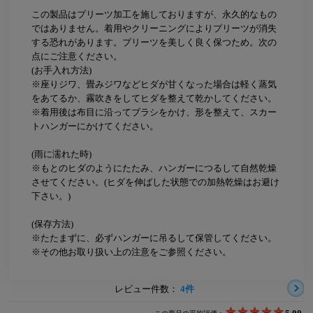
この製品はプリーツ加工を施しておりますが、永久的なもの
ではありません。着用やクリーニングによりプリーツが消失
する恐れがあります。プリーツを美しく良く保つため。次の
点にご注意ください。
(お手入れ方法)
※座りジワ、畳みジワなどヒダが甘くなった場合は軽く蒸気
をあてるか、霧吹きをしてヒダを整えて乾かしてください。
※着用後は布目に沿ってブラシをかけ、形を整えて、スカー
トハンガーにかけてください。
(雨に濡れた時)
※もとのヒダのようにたたみ、ハンガーにつるして自然乾燥
させてください。(ヒダを伸ばした状態での加熱乾燥はお避け
下さい。)
(保存方法)
※たたまずに、必ずハンガーに吊るして保管してください。
※その他お取り扱い上の注意をご参照ください。
レビュー件数：
4件