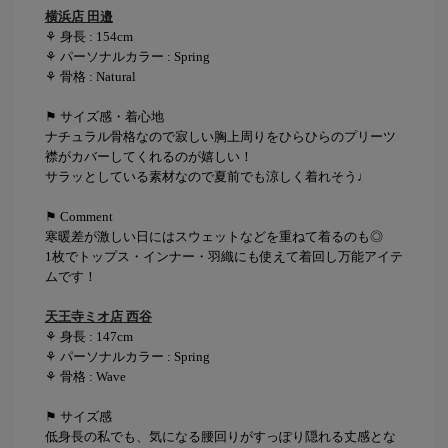
横浜店 田邉
⚘ 身長 : 154cm
⚘ パーソナルカラー : Spring
⚘ 骨格 : Natural
⚑ サイズ感・着心地
ナチュラル骨格なので寂しい胸上周りをひらひらのプリーツ
襟がカバーしてくれるのが嬉しい！
サラッとしている素材なので夏前でも涼しく着れそう♩
⚑ Comment
寒暖差が激しい日にはスウェットなどを重ねて着るのも◎
1枚でトップス・インナー・羽織にも使えて着回し万能アイテ
ムです！
天王寺ミオ店 西谷
⚘ 身長 : 147cm
⚘ パーソナルカラー : Spring
⚘ 骨格 : Wave
⚑ サイズ感
低身長の私でも、気になる腰回りがすっぽり隠れる丈感とな