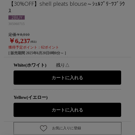
【30%OFF】shell pleats blouse～ｼｪﾙﾌﾟﾘｰﾂﾌﾞﾗｳ
ｽ
305060715
定価￥8,910
￥6,237
(税込)
獲得予定ポイント：62ポイント
[ 販売期間
2025年6月20日0時0分
～ ]
White(ホワイト)
残り△
Yellow(イエロー)
お気に入りに登録