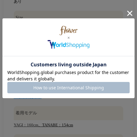
あり
Size
着丈：50cm
天幅：22cm
襟幅：7.5cm
身幅：47cm
ウエスト：76～112cm(ゴムで伸縮します)
裄丈：64cm
袖幅：26.5cm
袖口ゴム幅：8.5～18cm(伸縮します)
袖口フレア幅：23.5cm
裾幅：98cm(裾に沿って計測)
※平置きで採寸(ウエストとヒップは幅×2で記載)
※サイズガイド
着用モデル
YAGI：160cm
、TANABE：154cm