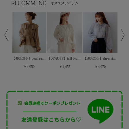
RECOMMEND
オススメアイテム
【50%OFF】sheer ribbon blouse～ｼｱｰﾘﾎﾞﾝﾌﾞﾗｳｽ
【50%OFF】botanical EMB blouse～ﾎﾞﾀﾆｶﾙｲｰｴﾑﾋﾞｰﾌﾞﾗｳｽ
【40%OFF】pearl ruffled blouse～ﾊﾟｰﾙﾗｯﾌﾙﾄﾞﾌﾞﾗｳｽ
【50%OFF】frill bloom blouse～ﾌﾘﾙﾌﾞﾙｰﾑﾌﾞﾗｳｽ
￥4,070
￥4,950
￥4,455