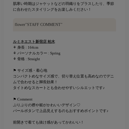
肌寒い時期はジャケットなどの羽織りをプラスしたり、季節
に合わせたスタイリングをお楽しみください！
flower"STAFF COMMENT"
ルミネエスト新宿店 柏木
⚘ 身長 : 164cm
⚘ パーソナルカラー : Spring
⚘ 骨格 : Straight
⚑ サイズ感・着心地
コンパクトめなサイズ感で、切り替え位置も高めなのでデニ
ムで合わせると脚長効果！
タイトめなスカートとも合わせやすいシルエットです♪
⚑ Comment
ぷりぷりの襟や裾がかわいいデザイン♡
パールボタンで上品見えするのもおすすめポイントです♪
前開きで着ても抜け感があってかわいい！