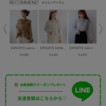
RECOMMEND
オススメアイテム
【50%OFF】sheer ribbon blouse～ｼｱｰﾘﾎﾞﾝﾌﾞﾗｳｽ
【50%OFF】lucky bouquet blouse～ﾗｯｷｰﾌﾞｰｹﾌﾞﾗｳｽ
【40%OFF】pearl ruffled blouse～ﾊﾟｰﾙﾗｯﾌﾙﾄﾞﾌﾞﾗｳｽ
【50%OFF】frill bloom blouse～ﾌﾘﾙﾌﾞﾙｰﾑﾌﾞﾗｳｽ
￥4,070
￥4,950
￥4,455