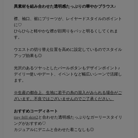
異素材を組み合わせた透明感たっぷりの華やかブラウス♪
襟、袖口、裾にプリーツが、レイヤードスタイルのポイント
に♡
ひらひらと軽やかな襟が顔周りをパッと明るくしてくれま
す。
ウエストの切り替え位置を高めに設定しているのでスタイル
アップ効果も◎
光沢のあるツヤっとしたパールボタンもデザインポイント♪
デイリー使いやデート、イベントなど幅広いシーンで活躍し
ます。
※生産の都合上、生地に若干の糸の混入がみられる場合がご
ざいます。不良ではございませんのでご了承ください。
おすすめコーディネート
tiny frill skirt2
と合わせた透明感たっぷりなガーリースタイリ
ングがおすすめ♡
カジュアルにデニムと合わせた着こなしも◎