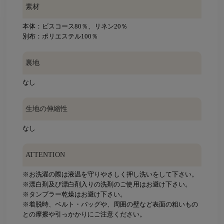
素材
本体：ビスコース80％、リネン20％
別布：ポリエステル100％
裏地
なし
生地の伸縮性
なし
ATTENTION
※お洗濯の際は液温を守りやさしく押し洗いをして下さい。
※漂白剤及び漂白剤入りの洗剤のご使用はお避け下さい。
※タンブラー乾燥はお避け下さい。
※着脱時、ベルト・バッグや、周囲の壁など表面の粗いもの
との摩擦や引っかかりにご注意ください。