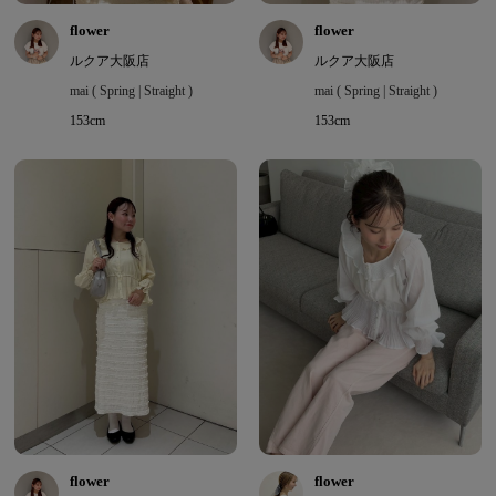
flower
flower
ルクア大阪店
ルクア大阪店
mai ( Spring | Straight )
mai ( Spring | Straight )
153cm
153cm
flower
flower