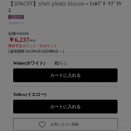
【30%OFF】shell pleats blouse～ｼｪﾙﾌﾟﾘｰﾂﾌﾞﾗｳ
ｽ
305060715
定価￥8,910
￥6,237
(税込)
獲得予定ポイント：62ポイント
[ 販売期間
2025年6月20日0時0分
～ ]
White(ホワイト)
残り△
Yellow(イエロー)
お気に入りに登録