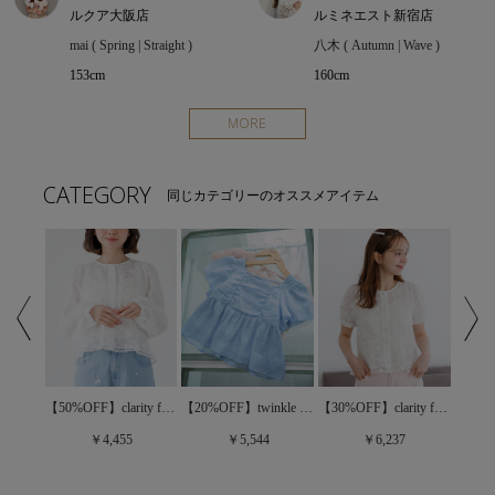
ルクア大阪店
ルミネエスト新宿店
mai ( Spring | Straight )
八木 ( Autumn | Wave )
153cm
160cm
MORE
CATEGORY
同じカテゴリーのオススメアイテム
【30%OFF】clarity flower half blouse～ｸﾗﾘﾃｨﾌﾗﾜｰﾊｰﾌﾌﾞﾗｳｽ
classic pleats blouse～ｸﾗｼｯｸﾌﾟﾘｰﾂﾌﾞﾗｳｽ
【50%OFF】clarity flower blouse～ｸﾗﾘﾃｨﾌﾗﾜｰﾌﾞﾗｳｽ
【20%OFF】twinkle gather blouse～ﾄｩｲﾝｸﾙｷﾞｬｻﾞｰﾌﾞﾗｳｽ
￥6,237
￥4,455
￥5,544