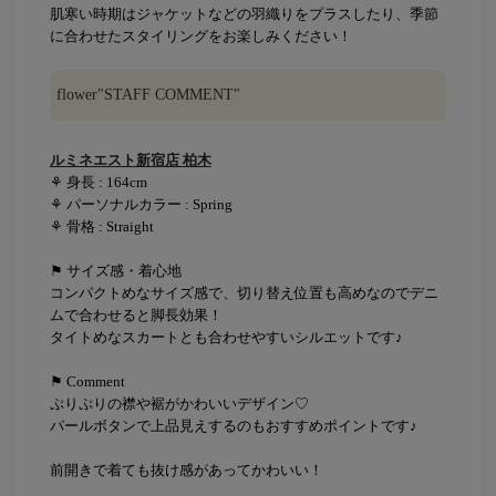
肌寒い時期はジャケットなどの羽織りをプラスしたり、季節
に合わせたスタイリングをお楽しみください！
flower"STAFF COMMENT"
ルミネエスト新宿店 柏木
⚘ 身長 : 164cm
⚘ パーソナルカラー : Spring
⚘ 骨格 : Straight
⚑ サイズ感・着心地
コンパクトめなサイズ感で、切り替え位置も高めなのでデニ
ムで合わせると脚長効果！
タイトめなスカートとも合わせやすいシルエットです♪
⚑ Comment
ぷりぷりの襟や裾がかわいいデザイン♡
パールボタンで上品見えするのもおすすめポイントです♪
前開きで着ても抜け感があってかわいい！