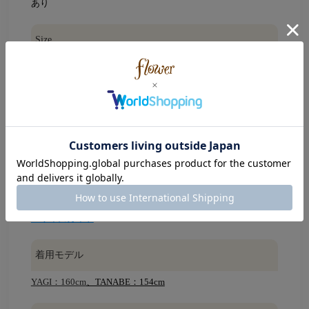
あり
Size
着丈：50cm
天幅：22cm
襟幅：7.5cm
身幅：47cm
ウエスト：76～112cm(ゴムで伸縮します)
裄丈：64cm
袖幅：26.5cm
袖口ゴム幅：8.5～18cm(伸縮します)
袖口フレア幅：23.5cm
裾幅：98cm(裾に沿って計測)
※平置きで採寸(ウエストとヒップは幅×2で記載)
※サイズガイド
着用モデル
YAGI：160cm
、TANABE：154cm