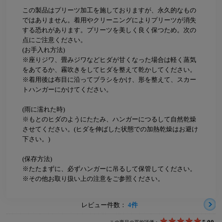
この製品はプリーツ加工を施しておりますが、永久的なもの
ではありません。着用やクリーニングによりプリーツが消失
する恐れがあります。プリーツを美しく良く保つため。次の
点にご注意ください。
(お手入れ方法)
※座りジワ、畳みジワなどヒダが甘くなった場合は軽く蒸気
をあてるか、霧吹きをしてヒダを整えて乾かしてください。
※着用後は布目に沿ってブラシをかけ、形を整えて、スカー
トハンガーにかけてください。
(雨に濡れた時)
※もとのヒダのようにたたみ、ハンガーにつるして自然乾燥
させてください。(ヒダを伸ばした状態での加熱乾燥はお避け
下さい。)
(保存方法)
※たたまずに、必ずハンガーに吊るして保管してください。
※その他お取り扱い上の注意をご参照ください。
レビュー件数：
4件