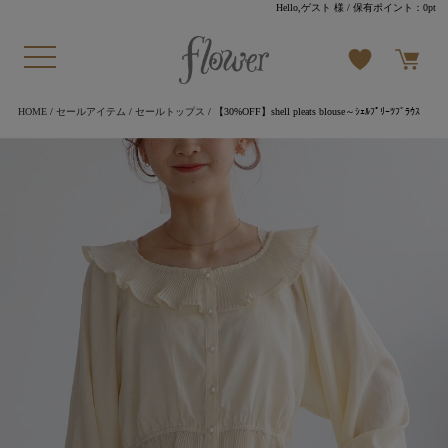
Hello,ゲスト 様
/ 保有ポイント：
0pt
HOME
/
セールアイテム
/
セールトップス
/ 【30%OFF】shell pleats blouse～ｼｪﾙﾌﾟﾘｰﾂﾌﾞﾗｳｽ