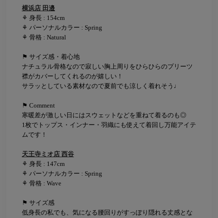
横浜店 田邉
⚘ 身長 : 154cm
⚘ パーソナルカラー : Spring
⚘ 骨格 : Natural
⚑ サイズ感・着心地
ナチュラル骨格なので寂しい胸上周りをひらひらのプリーツ
襟がカバーしてくれるのが嬉しい！
サラッとしている素材なので夏前でも涼しく着れそう♩
⚑ Comment
寒暖差が激しい日にはスウェットなどを重ねて着るのも◎
1枚でトップス・インナー・羽織にも使えて着回し万能アイテ
ムです！
天王寺ミオ店 西谷
⚘ 身長 : 147cm
⚘ パーソナルカラー : Spring
⚘ 骨格 : Wave
⚑ サイズ感
低身長の私でも、気になる腰回りがすっぽり隠れる丈感とな