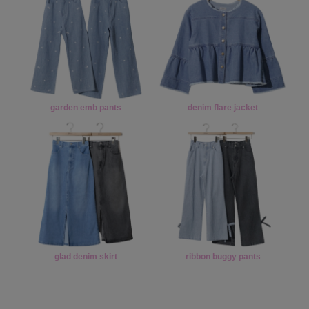
garden emb pants
denim flare jacket
glad denim skirt
ribbon buggy pants