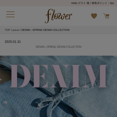
Hello,ゲスト 様
/ 保有ポイント：
0pt
TOP
/
press
/ DENIM～SPRING DENIM COLLECTION
2025.01.31
DENIM～SPRING DENIM COLLECTION